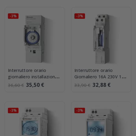
-3%
-3%
Interruttore orario
Interruttore orario
giornaliero installazione
Giornaliero 16A 230V 1
Guida Din Finder
Modulo Din Finder
35,50 €
32,88 €
36,60 €
33,90 €
120182300000
121182300000
-3%
-3%