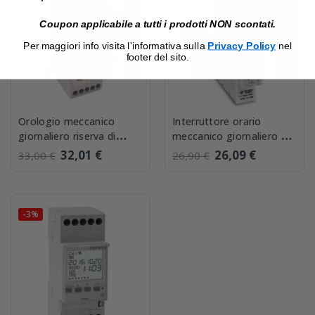
Coupon applicabile a tutti i prodotti NON scontati.
Per maggiori info visita l'informativa sulla
Privacy Policy
nel
footer del sito.
Orologio meccanico
Interruttore orario
giornaliero riserva di
meccanico giornaliero 1
carica 2 Moduli Perry
Modulo Perry 1IO0171
32,01 €
26,09 €
33,00 €
26,90 €
1IO0022
-3%