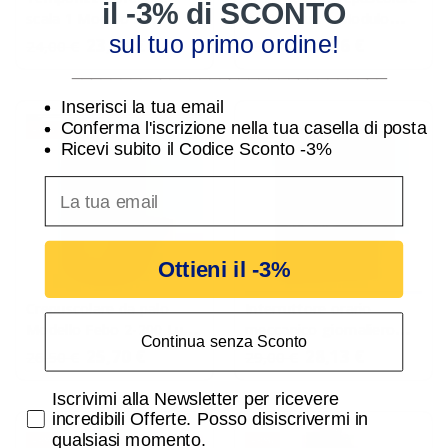
il -3% di SCONTO
scala 1 Modulo 3
0-1000 Lux 1 Modulo
Funzioni 16A Finder
Perry 1IC7053N
sul tuo primo ordine!
23,28 €
38,26 €
24,00 €
39,44 €
147182300000
________________________________
Inserisci la tua email
Conferma l'iscrizione nella tua casella di posta
-3%
-3%
Ricevi subito il Codice Sconto -3%
inserisci indirizzo Email per ricevere uno scon
Ottieni il -3%
Crepuscolare da palo
Interruttore orario
Modello Febo 2-200 Lux
meccanico giornaliero
Continua senza Sconto
Perry 1IC7245
72x72 riserva di carica
25,70 €
28,13 €
26,50 €
29,00 €
Perry 1IO0018
Accetta di ricevere email promozionali
Iscrivimi alla Newsletter per ricevere
incredibili Offerte. Posso disiscrivermi in
qualsiasi momento.
-3%
-3%