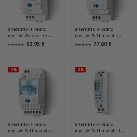
Interruttore orario
Interruttore orario
digitale Giornaliero
digitale Settimanale
Settimanale con NFC
Funzione NFC 1 Scambio
62,95 €
77,60 €
64,90 €
80,00 €
Finder 125182300000
Finder...
-3%
-3%
Interruttore orario
Interruttore orario
digitale Settimanale
digitale Settimanale 1