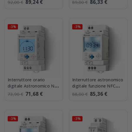
Funzione NFC 2 Scambi
Scambo Finder
89,24 €
86,33 €
92,00 €
89,00 €
Finder...
127182300000
-3%
-3%
Interruttore orario
Interruttore astronomico
digitale Astronomico NFC
digitale funzione NFC
1 Scambio 16A Finder
settimanale Finder
71,68 €
85,36 €
73,90 €
88,00 €
128182300000
12A182300000
-3%
-3%