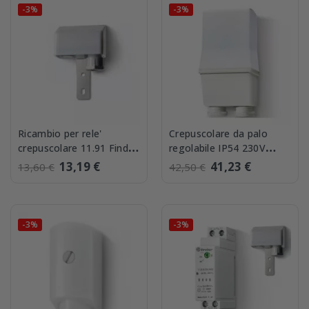
-3%
-3%
Ricambio per rele'
Crepuscolare da palo
crepuscolare 11.91 Finder
regolabile IP54 230V
01102
Finder 104182300000
13,19 €
41,23 €
13,60 €
42,50 €
-3%
-3%