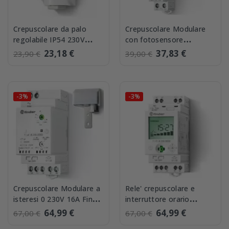
Crepuscolare da palo
Crepuscolare Modulare
regolabile IP54 230V
con fotosensore
contatto da 12A Finder
separato 230V 16A Finder
23,18 €
37,83 €
23,90 €
39,00 €
105182300000
113182300000
-3%
-3%
Crepuscolare Modulare a
Rele' crepuscolare e
isteresi 0 230V 16A Finder
interruttore orario
114182300000
integrato Finder
64,99 €
64,99 €
67,00 €
67,00 €
119182300000