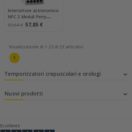
Interruttore astronomico
NFC 2 Moduli Perry
1IO4091NFC
57,85 €
59,64 €
Visualizzazione di 1-23 di 23 articolo/i
1
Temporizzatori crepuscolari e orologi
Nuovi prodotti
Eccellente