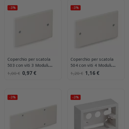
-3%
-3%
Coperchio per scatola
Coperchio per scatola
503 con viti 3 Moduli
504 con viti 4 Moduli
Master 00430
Master 00430-4
0,97 €
1,16 €
1,00 €
1,20 €
-3%
-3%