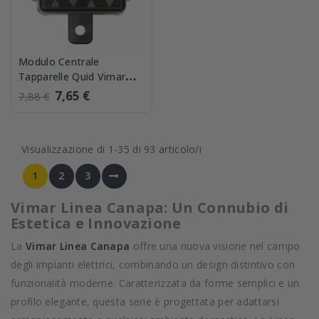
Modulo Centrale
Tapparelle Quid Vimar
03997
7,65 €
7,88 €
Visualizzazione di 1-35 di 93 articolo/i
1
2
3
Vimar Linea Canapa: Un Connubio di
Estetica e Innovazione
La
Vimar Linea Canapa
offre una nuova visione nel campo
degli impianti elettrici, combinando un design distintivo con
funzionalità moderne. Caratterizzata da forme semplici e un
profilo elegante, questa serie è progettata per adattarsi