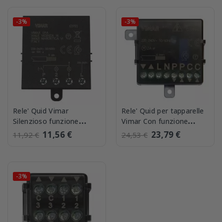
-3%
-3%
Rele' Quid Vimar
Rele' Quid per tapparelle
Silenzioso funzione
Vimar Con funzione
commutatore Vimar
chiusura generale Vimar
11,56 €
23,79 €
11,92 €
24,53 €
03993
03996
-3%