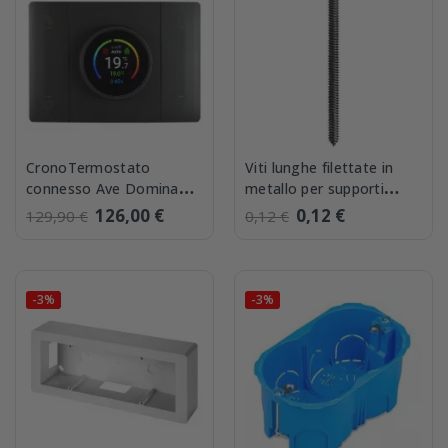
CronoTermostato
Viti lunghe filettate in
connesso Ave Domina
metallo per supporti
Smart Grigio Tekla
50mm Elettrocanali
126,00 €
0,12 €
129,90 €
0,12 €
445CRT-W
ECLVT50AC
-3%
-3%