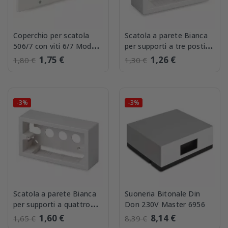
Coperchio per scatola
Scatola a parete Bianca
506/7 con viti 6/7 Moduli
per supporti a tre posti
Master 00430-7
Master 00481
1,75 €
1,26 €
1,80 €
1,30 €
-3%
-3%
Scatola a parete Bianca
Suoneria Bitonale Din
per supporti a quattro
Don 230V Master 6956
posti Master 00481-4
1,60 €
8,14 €
1,65 €
8,39 €