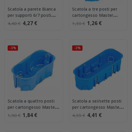
Scatola a parete Bianca
Scatola a tre posti per
per supporti 6/7 posti
cartongesso Master
Elettrocanali ECSPA90B
00403
4,27 €
1,26 €
4,40 €
1,30 €
-3%
-3%
Scatola a quattro posti
Scatola a sei/sette posti
per cartongesso Master
per cartongesso Master
00404
00406
1,84 €
4,41 €
1,90 €
4,55 €