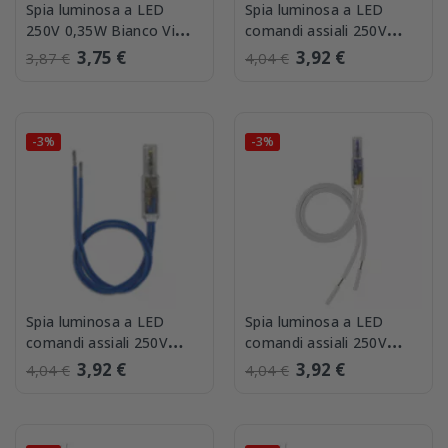
Spia luminosa a LED
Spia luminosa a LED
250V 0,35W Bianco Vimar
comandi assiali 250V
00936.250.W
0,35W Ambra Vimar
3,75 €
3,92 €
3,87 €
4,04 €
00938.A
-3%
-3%
Spia luminosa a LED
Spia luminosa a LED
comandi assiali 250V
comandi assiali 250V
0,35W Blu Vimar 00938.B
0,35W Bianca Vimar
3,92 €
3,92 €
4,04 €
4,04 €
00938.W