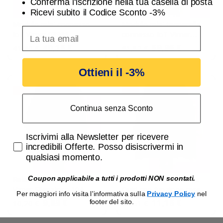
Conferma l'iscrizione nella tua casella di posta
Ricevi subito il Codice Sconto -3%
Modulo rele' connesso
Modulo rele' tepparella
inserisci indirizzo Email per ricevere uno scon
IoT Vimar 03981
connesso IoT Vimar
03982
40,16 €
59,96 €
41,40 €
61,82 €
Ottieni il -3%
-3%
-3%
Continua senza Sconto
Accetta di ricevere email promozionali
Iscrivimi alla Newsletter per ricevere
incredibili Offerte. Posso disiscrivermi in
qualsiasi momento.
Coupon applicabile a tutti i prodotti NON scontati.
Rele' Interruttore Quid
Rele' Interrutore Vimar
Vimar Silenzioso 10A
Quid con funzione reset
Per maggiori info visita l'informativa sulla
Privacy Policy
nel
03991
03992
9,89 €
11,16 €
footer del sito.
10,20 €
11,51 €