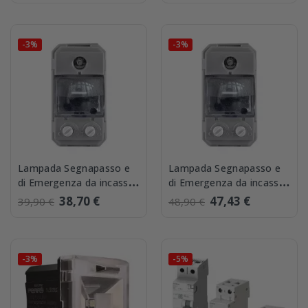
-3%
-3%
Lampada Segnapasso e
Lampada Segnapasso e
di Emergenza da incasso
di Emergenza da incasso
Perry 1LE001
frontalini Bianchi Perry
38,70 €
47,43 €
39,90 €
48,90 €
1LE001B
-3%
-5%