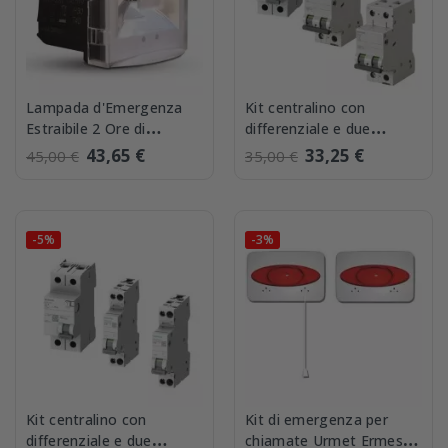
Lampada d'Emergenza
Kit centralino con
Estraibile 2 Ore di
differenziale e due
Autonomia Perry 1LE002
magnetotermici Larghi
43,65 €
33,25 €
45,00 €
35,00 €
Siemens
-5%
-3%
Kit centralino con
Kit di emergenza per
differenziale e due
chiamate Urmet Ermes