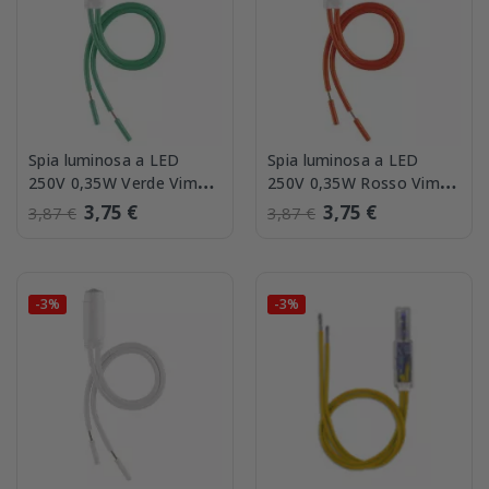
Spia luminosa a LED
Spia luminosa a LED
250V 0,35W Verde Vimar
250V 0,35W Rosso Vimar
00936.250.G
00936.250.R
3,75 €
3,75 €
3,87 €
3,87 €
-3%
-3%