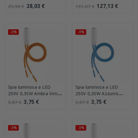
magnetotermici Stretti
6600/501
28,03 €
127,13 €
29,50 €
131,07 €
Siemens
-3%
-3%
Spia luminosa a LED
Spia luminosa a LED
250V 0,35W Ambra Vimar
250V 0,35W Azzurro
00936.250.A
Vimar 00936.250.B
3,75 €
3,75 €
3,87 €
3,87 €
-3%
-3%