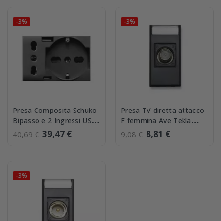
-3%
-3%
Presa Composita Schuko
Presa TV diretta attacco
Bipasso e 2 Ingressi USB
F femmina Ave Tekla
Ave Tekla 44509015USB
445096F
39,47 €
8,81 €
40,69 €
9,08 €
-3%