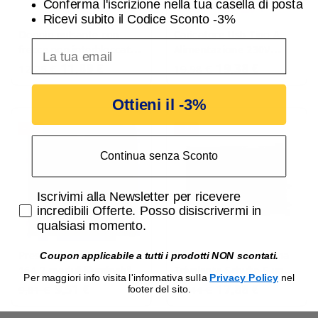
Conferma l'iscrizione nella tua casella di posta
Ricevi subito il Codice Sconto -3%
Doppio pulsante con
Caricatore Usb Tipo A
inserisci indirizzo Email per ricevere uno scon
frecce non interbloccato
Alimentazione 230V
Ave Tekla 445056F
uscita 5V 3A Ave Tekla
11,89 €
19,38 €
12,25 €
19,98 €
445082USB3A
Ottieni il -3%
-3%
-3%
Continua senza Sconto
Accetta di ricevere email promozionali
Iscrivimi alla Newsletter per ricevere
incredibili Offerte. Posso disiscrivermi in
qualsiasi momento.
Presa Schuko Trivalente
Presa composta da una
Coupon applicabile a tutti i prodotti NON scontati.
16A 2 moduli illuminabile
Trivalente Schuko E una
Per maggiori info visita l'informativa sulla
Privacy Policy
nel
Ave Tekla 445090/15TS
Bipasso AVE Tekla
9,51 €
17,88 €
9,81 €
18,44 €
footer del sito.
44509015MB