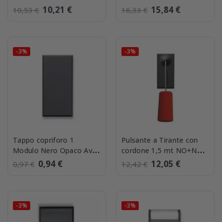
445010
Ave Tekla 445010AS
10,21 €
15,84 €
10,53 €
16,33 €
-3%
-3%
Tappo copriforo 1
Pulsante a Tirante con
Modulo Nero Opaco Ave
cordone 1,5 mt NO+NC
Tekla 445013
Ave Tekla 445017
0,94 €
12,05 €
0,97 €
12,42 €
-3%
-3%