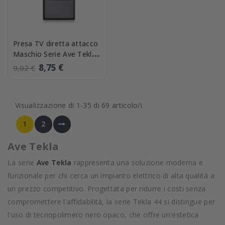
Presa TV diretta attacco
Maschio Serie Ave Tekla
445096IM
8,75 €
9,02 €
Visualizzazione di 1-35 di 69 articolo/i
1
2
Ave Tekla
La serie
Ave Tekla
rappresenta una soluzione moderna e
funzionale per chi cerca un impianto elettrico di alta qualità a
un prezzo competitivo. Progettata per ridurre i costi senza
compromettere l'affidabilità, la serie Tekla 44 si distingue per
l'uso di tecnopolimero nero opaco, che offre un'estetica