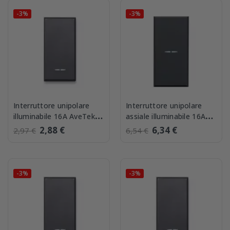
-3%
-3%
Interruttore unipolare
Interruttore unipolare
illuminabile 16A AveTekla
assiale illuminabile 16A
445001
AveTekla 445001AS
2,88 €
6,34 €
2,97 €
6,54 €
-3%
-3%