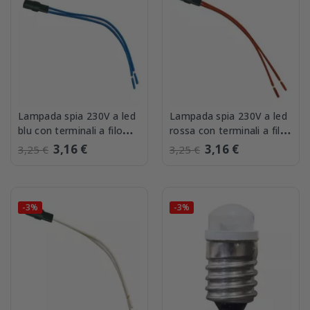
Lampada spia 230V a led
Lampada spia 230V a led
blu con terminali a filo
rossa con terminali a filo
Ave 0230LDB
Ave 0230LDR
3,16 €
3,16 €
3,25 €
3,25 €
-3%
-3%