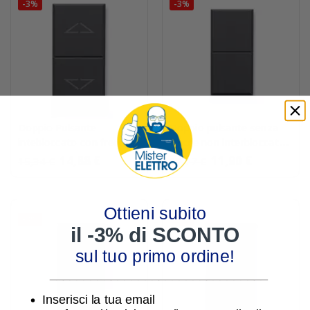
-3%
-3%
Doppio Pulsante
Doppio pulsante senza
intebloccato con frecce
frecce non interbloccato
Ave Tekla 445053
Ave Tekla 445056
14,88 €
11,90 €
15,34 €
12,27 €
Ottieni subito
-3%
-3%
il -3% di SCONTO
sul tuo primo ordine!
________________________________
Inserisci la tua email