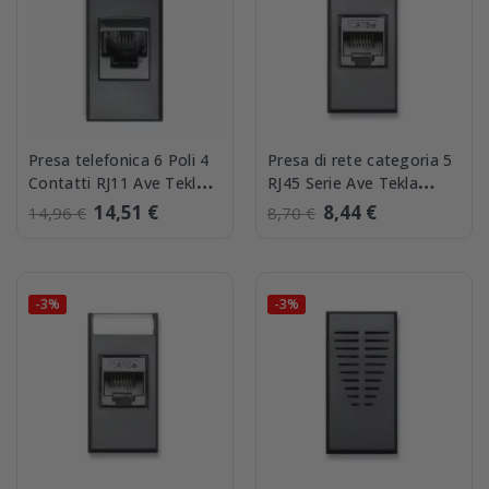
Presa telefonica 6 Poli 4
Presa di rete categoria 5
Contatti RJ11 Ave Tekla
RJ45 Serie Ave Tekla
445024
445027C5E
14,51 €
8,44 €
14,96 €
8,70 €
-3%
-3%