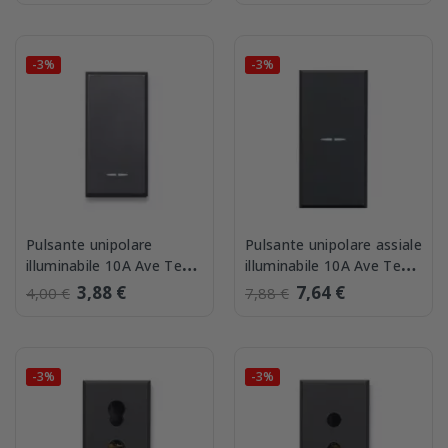
-3%
-3%
Pulsante unipolare
Pulsante unipolare assiale
illuminabile 10A Ave Tekla
illuminabile 10A Ave Tekla
445005
445005AS
3,88 €
7,64 €
4,00 €
7,88 €
-3%
-3%