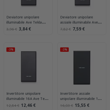
Deviatore unipolare
Deviatore unipolare
illuminabile Ave Tekla
assiale illuminabile Ave
445002
Tekla 445002AS
3,84 €
7,59 €
3,96 €
7,82 €
-3%
-3%
Invertitore unipolare
Invertitore assiale
illuminabile 16A Ave Tekla
unipolare illuminabile 10A
445004
Ave Tekla 445004AS
12,46 €
15,55 €
12,84 €
16,03 €