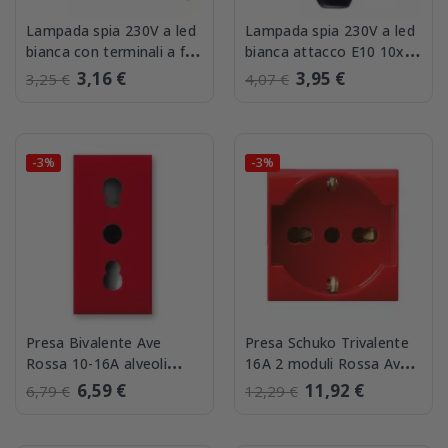
Lampada spia 230V a led
Lampada spia 230V a led
bianca con terminali a filo
bianca attacco E10 10x22
Ave 0230LDW
0230LDW/E10
3,16 €
3,95 €
3,25 €
4,07 €
-3%
-3%
Presa Bivalente Ave
Presa Schuko Trivalente
Rossa 10-16A alveoli
16A 2 moduli Rossa Ave
protetti 442006/15TSR
Sistema 44
6,59 €
11,92 €
6,79 €
12,29 €
442090/15TSR