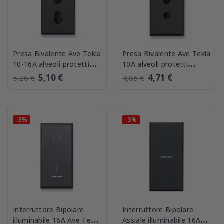
Presa Bivalente Ave Tekla
Presa Bivalente Ave Tekla
10-16A alveoli protetti
10A alveoli protetti
445006/15TS
445006TS
5,10 €
4,71 €
5,26 €
4,85 €
-3%
-3%
Interruttore Bipolare
Interruttore Bipolare
illuminabile 16A Ave Tekla
Assiale illuminabile 16A