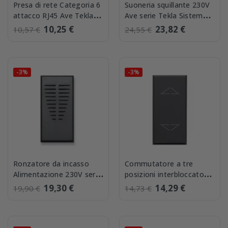
Presa di rete Categoria 6
Suoneria squillante 230V
attacco RJ45 Ave Tekla
Ave serie Tekla Sistema
445027C6
44 445029
10,25 €
23,82 €
10,57 €
24,55 €
-3%
-3%
Ronzatore da incasso
Commutatore a tre
Alimentazione 230V serie
posizioni interbloccato
Ave Tekla 445031
Ave Tekla 445051BS
19,30 €
14,29 €
19,90 €
14,73 €