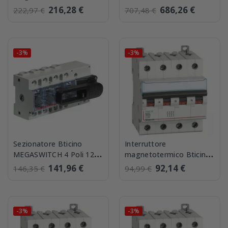
MEGATIKER 3P+N 100A
MEGASWITCH 4 Poli 250A
216,28 €
686,26 €
222,97 €
707,48 €
16 kA T714E100
T7234WF/250B
-3%
-3%
Sezionatore Bticino
Interruttore
MEGASWITCH 4 Poli 125A
magnetotermico Bticino
T7134WF/125
4 Poli FN84C32 6kA 32A
141,96 €
92,14 €
146,35 €
94,99 €
-3%
-3%