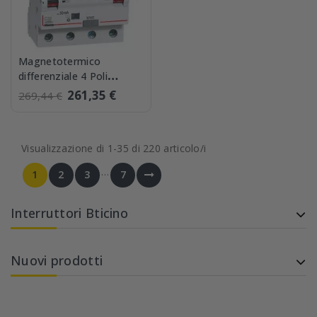
Magnetotermico
differenziale 4 Poli
Bticino GA8843AC32 4.5
261,35 €
269,44 €
kA 32A
Visualizzazione di 1-35 di 220 articolo/i
…
1
2
3
7
Interruttori Bticino
Nuovi prodotti