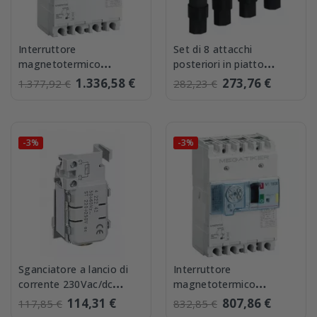
Interruttore
Set di 8 attacchi
magnetotermico
posteriori in piatto
differenziale 3P+N 160A
sfalsati Bticino M7451/P
1.336,58 €
273,76 €
1.377,92 €
282,23 €
16kA Bticino
MEGATIKER...
-3%
-3%
Sganciatore a lancio di
Interruttore
corrente 230Vac/dc
magnetotermico
Bticino M7C230 per M4
differenziale 3P+N 100A
114,31 €
807,86 €
117,85 €
832,85 €
630 e M5 1600
16kA Bticino