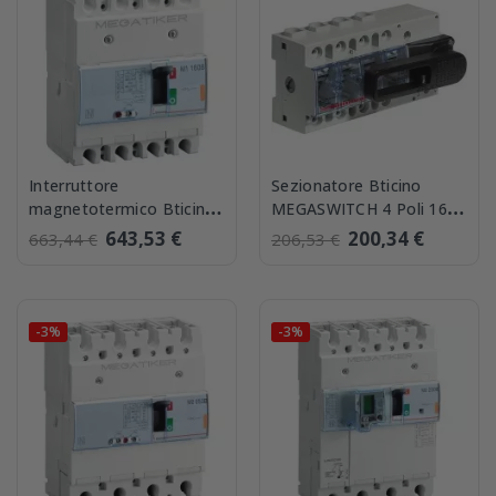
Interruttore
Sezionatore Bticino
magnetotermico Bticino
MEGASWITCH 4 Poli 160A
MEGATIKER 3P+N 160A
T7134WF/160
643,53 €
200,34 €
663,44 €
206,53 €
16kA T714E160
-3%
-3%