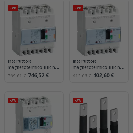
-3%
-3%
Interruttore
Interruttore
magnetotermico Bticino
magnetotermico Bticino
MEGATIKER 3P+N 160A
MEGATIKER 3P+N 125A
746,52 €
402,60 €
769,61 €
415,06 €
T714B160
16kA T714E125
-3%
-3%