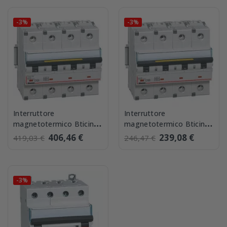
-3%
-3%
Interruttore
Interruttore
magnetotermico Bticino
magnetotermico Bticino
FT84C125 16 kA 4P Curva
FT84C100 16 kA 4P Curva
406,46 €
239,08 €
419,03 €
246,47 €
C 125A
C 100A
-3%