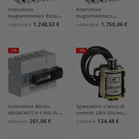
Interruttore
Interruttore
magnetotermico Bticino
magnetotermico
MEGATIKER 3P+N 250A
differenziale Bticino
1.248,53 €
1.750,46 €
1.287,14 €
1.804,60 €
T724B250
MEGATIKER 3P+N 250A
T724B250D
-3%
-3%
Sezionatore Bticino
Sganciatore a lancio di
MEGASWITCH 4 Poli 250A
corrente 230V Bticino
T7234WF/250
M5T/220
261,06 €
134,48 €
269,14 €
138,64 €