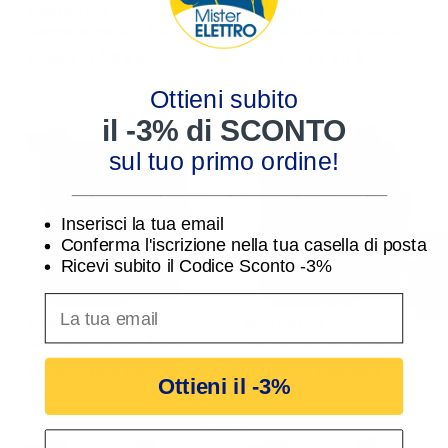
Interruttore
Interruttore
magnetotermico Bticino
magnetotermico Bticino
4 poli FA84C16 4,5 kA
4 poli FA84C32 4,5 kA
74,38 €
77,34 €
76,68 €
79,73 €
16A
32A
Ottieni subito
il -3% di SCONTO
-3%
-3%
sul tuo primo ordine!
________________________________
Inserisci la tua email
Conferma l'iscrizione nella tua casella di posta
Filtro
Ricevi subito il Codice Sconto -3%
inserisci indirizzo Email per ricevere uno scon
Interruttore
Interruttore
magnetotermico Bticino
magnetotermico Bticino
4 poli FA84C25 4,5 kA
4 Poli FN84C63 6kA 63A
74,67 €
135,75 €
76,98 €
139,95 €
Ottieni il -3%
25A