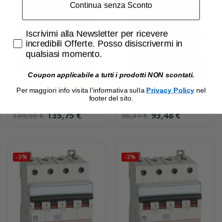
-3%
-3%
Continua senza Sconto
Accetta di ricevere email promozionali
Iscrivimi alla Newsletter per ricevere
incredibili Offerte. Posso disiscrivermi in
qualsiasi momento.
Coupon applicabile a tutti i prodotti NON scontati.
Per maggiori info visita l'informativa sulla
Privacy Policy
nel
Interruttore
Interruttore
footer del sito.
magnetotermico Bticino
magnetotermico Bticino
4 Poli FN84C40 6kA 40A
4 Poli FN84C20 6kA 20A
135,75 €
93,48 €
139,95 €
96,37 €
-3%
-3%