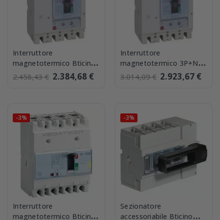
Interruttore
Interruttore
magnetotermico Bticino
magnetotermico 3P+N
MEGATIKER 3P+N 400A
630A 36kA Bticino
2.384,68 €
2.923,67 €
2.458,43 €
3.014,09 €
36kA T744F400
MEGATIKER T744F630
-3%
-3%
Interruttore
Sezionatore
magnetotermico Bticino
accessoriabile Bticino