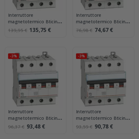
Interruttore
Interruttore
magnetotermico Bticino
magnetotermico Bticino
4 Poli FN84C50 6Ka 50A
4 poli FA84C20 4,5 kA
135,75 €
74,67 €
139,95 €
76,98 €
20A
-3%
-3%
Interruttore
Interruttore
magnetotermico Bticino
magnetotermico Bticino
4 Poli FN84C10 6Ka 10A
4 poli FA84C40 40A 4,5
93,48 €
90,78 €
96,37 €
93,59 €
kA