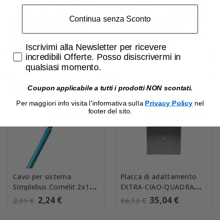
Continua senza Sconto
Scatola da incasso per
Cavo per sistema
pulsantiere Comelit a
SImplebus Comelit 2x1
quattro moduli 3110/4A
Matassa 100mt Comelit
Accetta di ricevere email promozionali
10,82 €
2,24 €
Iscrivimi alla Newsletter per ricevere
11,16 €
2,31 €
4577/100
incredibili Offerte. Posso disiscrivermi in
qualsiasi momento.
Coupon applicabile a tutti i prodotti NON scontati.
-3%
-3%
Per maggiori info visita l'informativa sulla
Privacy Policy
nel
footer del sito.
Cavo per sistema
Placca di adattamento
SImplebus Comelit 2x1
EXTRA-CIAO-QUADRA
Matassa 500mt Comelit
Comelit 4791A
2,24 €
35,04 €
2,31 €
36,13 €
4577/500