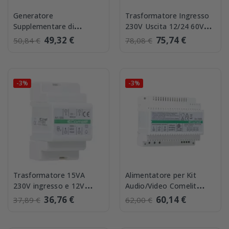
Generatore
Trasformatore Ingresso
Supplementare di
230V Uscita 12/24 60VA
Chiamata Comelit 1153
Comelit 1195
49,32 €
75,74 €
50,84 €
78,08 €
-3%
-3%
Trasformatore 15VA
Alimentatore per Kit
230V ingresso e 12V
Audio/Video Comelit
uscita Comelit 1200
SIMPLEBUS2 1209
36,76 €
60,14 €
37,89 €
62,00 €