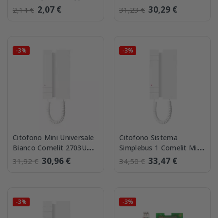
impianti SimpleHOme
Pulsanti Comelit 2702W
2,07 €
30,29 €
2,14 €
31,23 €
Comelit 20002101
-3%
-3%
Citofono Mini Universale
Citofono Sistema
Bianco Comelit 2703U
Simplebus 1 Comelit Mini
con 2 Pulsanti
2 Pulsanti 2708W/A
30,96 €
33,47 €
31,92 €
34,50 €
-3%
-3%