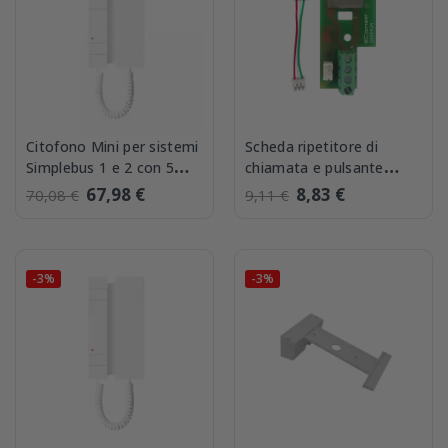
Citofono Mini per sistemi
Scheda ripetitore di
Simplebus 1 e 2 con 5
chiamata e pulsante
Pulsanti Comelit 2719W
aggiuntivo Mini HS
67,98 €
8,83 €
70,08 €
9,11 €
Comelit 2735
-3%
-3%