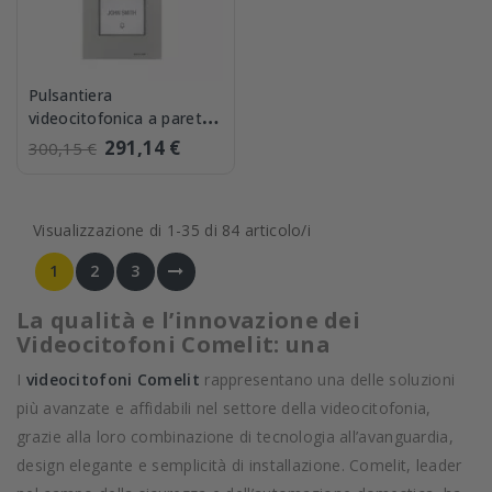
Pulsantiera
videocitofonica a parete
Quadra S2 Comelit
291,14 €
300,15 €
4893M
Visualizzazione di 1-35 di 84 articolo/i
1
2
3
La qualità e l’innovazione dei
Videocitofoni Comelit: una
I
videocitofoni Comelit
rappresentano una delle soluzioni
più avanzate e affidabili nel settore della videocitofonia,
grazie alla loro combinazione di tecnologia all’avanguardia,
design elegante e semplicità di installazione. Comelit, leader