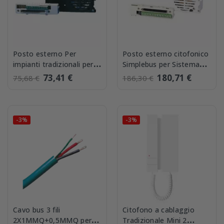
Posto esterno Per
Posto esterno citofonico
impianti tradizionali per
Simplebus per Sistema
pulsantiere Comelit Ikall
Ikall Comelit 1622
73,41 €
180,71 €
75,68 €
186,30 €
1610
-3%
-3%
Cavo bus 3 fili
Citofono a cablaggio
2X1MMQ+0,5MMQ per
Tradizionale Mini 2