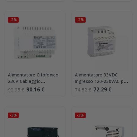
-3%
-3%
Alimentatore Citofonico
Alimentatore 33VDC
230V Cablaggio
Ingresso 120-230VAC per
Tradizionale Comelit
Pulsantiera Comelit Ikall
90,16 €
72,29 €
92,95 €
74,52 €
1538
1595
-3%
-3%