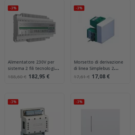
-3%
-3%
Alimentatore 230V per
Morsetto di derivazione
sistema 2 fili tecnologia
di linea Simplebus 2
Simblebus Uscita 33V
Comelit 1214/2C
182,95 €
17,08 €
188,60 €
17,61 €
DC...
-3%
-3%