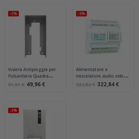
-3%
-3%
Visiera Antipioggia per
Alimentatore e
Pulsantiera Quadra
miscelatore audio video
Comelit 4792
Simplebus2 Comelit
49,96 €
322,84 €
51,51 €
332,82 €
4888C
-3%