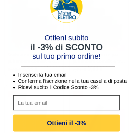
-3%
-3%
Ottieni subito
il -3% di SCONTO
Scatola da incasso per
Scatola da incasso per
sul tuo primo ordine!
pulsantiere Comelit a due
pulsantiere Comelit a tre
________________________________
moduli 3110/2A
moduli 3110/3A
6,55 €
7,00 €
6,76 €
7,21 €
Inserisci la tua email
Conferma l'iscrizione nella tua casella di posta
Ricevi subito il Codice Sconto -3%
-3%
-3%
inserisci indirizzo Email per ricevere uno scon
Ottieni il -3%