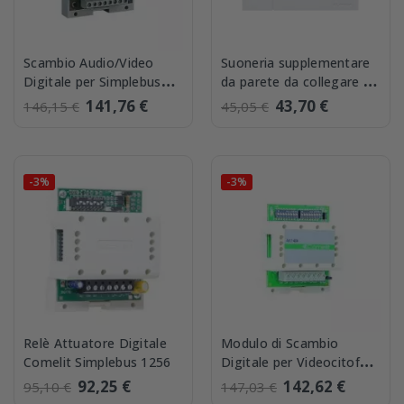
Scambio Audio/Video
Suoneria supplementare
Digitale per Simplebus
da parete da collegare al
Comelit 1224A
Bus a 2 Fili Comelit
141,76 €
43,70 €
146,15 €
45,05 €
1229A
-3%
-3%
Relè Attuatore Digitale
Modulo di Scambio
Comelit Simplebus 1256
Digitale per Videocitofoni
Comelit a due ingressi
92,25 €
142,62 €
95,10 €
147,03 €
1404