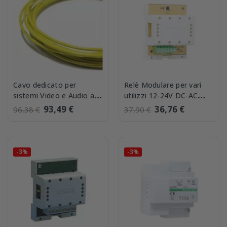
Cavo dedicato per
Relè Modulare per vari
sistemi Video e Audio a 2
utilizzi 12-24V DC-AC
Fili Matassa da 100
Comelit 1122/A
93,49 €
36,76 €
96,38 €
37,90 €
CTV1C
-3%
-3%