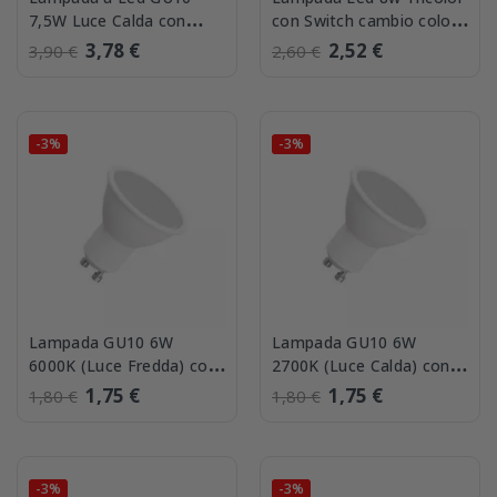
7,5W Luce Calda con
con Switch cambio colore
riflettore in alluminio
integrato Lampo
3,78 €
2,52 €
3,90 €
2,60 €
Lampo...
DIKLED8W230VMC
-3%
-3%
Lampada GU10 6W
Lampada GU10 6W
6000K (Luce Fredda) con
2700K (Luce Calda) con
chip Osram fascio 110
chip Osram fascio 110
1,75 €
1,75 €
1,80 €
1,80 €
Gradi
Gradi
-3%
-3%