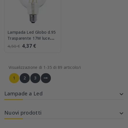
Lampada Led Globo d.95
Trasparente 17W luce
Calda Lampo
4,37 €
4,50 €
FLGL95E27BC
Visualizzazione di 1-35 di 89 articolo/i
1
2
3
Lampade a Led
Nuovi prodotti