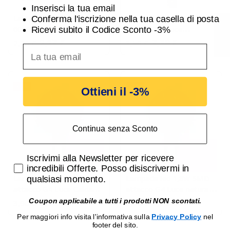
Inserisci la tua email
Lampada GU10 10W
Lampada led MR16 12V
Conferma l'iscrizione nella tua casella di posta
Filtro
6000K (Luce Fredda) con
5W 4000K (Luce
Ricevi subito il Codice Sconto -3%
chip Osram fascio 110
Naturale) 350 Lumen
2,13 €
3,39 €
2,20 €
3,50 €
inserisci indirizzo Email per ricevere uno scon
Gradi
Iperlux IPR5MR16D
-3%
-3%
Ottieni il -3%
Continua senza Sconto
Accetta di ricevere email promozionali
Iscrivimi alla Newsletter per ricevere
incredibili Offerte. Posso disiscrivermi in
Lampada led 1,8W SMD
Lampada led 1,8W SMD
qualsiasi momento.
attacco G4 Luce Calda
attacco G4 Luce naturale
Lampo
Lampo
Coupon applicabile a tutti i prodotti NON scontati.
3,78 €
3,78 €
3,90 €
3,90 €
Per maggiori info visita l'informativa sulla
Privacy Policy
nel
footer del sito.