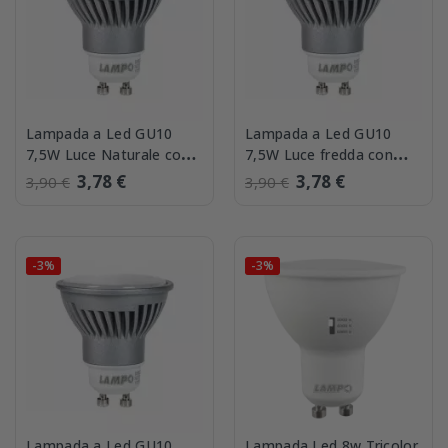
Lampada a Led GU10
Lampada a Led GU10
7,5W Luce Naturale con
7,5W Luce fredda con
riflettore in alluminio
riflettore in alluminio
3,78 €
3,78 €
3,90 €
3,90 €
4000K Lampo...
Lampo...
-3%
-3%
Lampada a Led GU10
Lampada Led 8w Tricolor