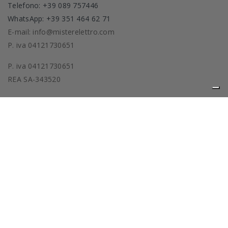
Telefono: +39 089 757446
WhatsApp: +39 351 464 62 71
E-mail: info@misterelettro.com
P. iva 04121730651
P. iva 04121730651
REA SA-343520
Prodotti
La nostra azienda
Privacy policy
Cookie policy