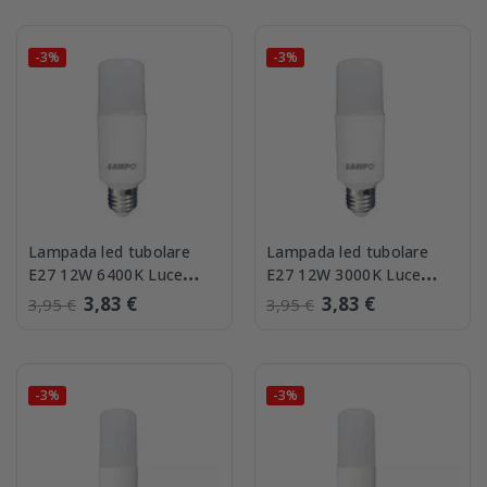
-3%
-3%
Lampada led tubolare
Lampada led tubolare
E27 12W 6400K Luce
E27 12W 3000K Luce
Fredda Lampo
Calda Lampo
3,83 €
3,83 €
3,95 €
3,95 €
-3%
-3%