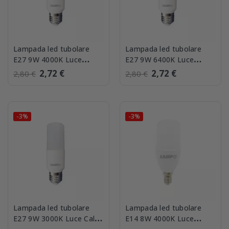
Lampada led tubolare
Lampada led tubolare
E27 9W 4000K Luce
E27 9W 6400K Luce
Naturale Lampo
Fredda Lampo
2,72 €
2,72 €
2,80 €
2,80 €
-3%
-3%
Lampada led tubolare
Lampada led tubolare
E27 9W 3000K Luce Calda
E14 8W 4000K Luce