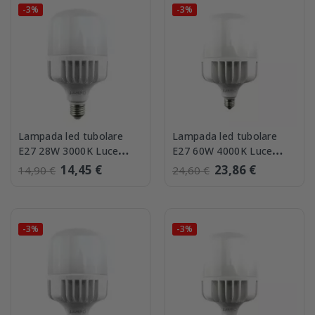
-3%
-3%
Lampada led tubolare
Lampada led tubolare
E27 28W 3000K Luce
E27 60W 4000K Luce
Calda Lampo
Naturale Lampo
14,45 €
23,86 €
14,90 €
24,60 €
-3%
-3%