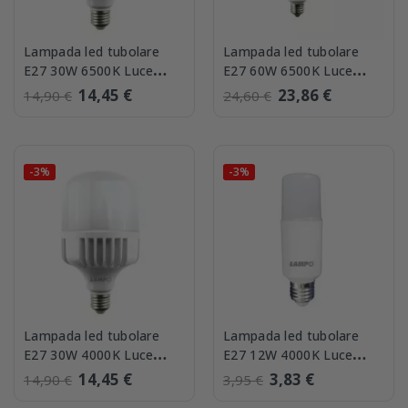
Lampada led tubolare
Lampada led tubolare
E27 30W 6500K Luce
E27 60W 6500K Luce
Fredda Lampo
Fredda Lampo
14,45 €
23,86 €
14,90 €
24,60 €
-3%
-3%
Lampada led tubolare
Lampada led tubolare
E27 30W 4000K Luce
E27 12W 4000K Luce
Naturale Lampo
Naturale Lampo
14,45 €
3,83 €
14,90 €
3,95 €