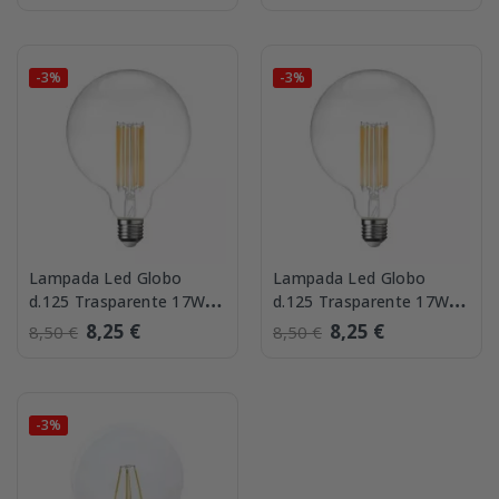
Lampo FLCVE14BC
-3%
-3%
Lampada Led Globo
Lampada Led Globo
d.125 Trasparente 17W
d.125 Trasparente 17W
luce Calda Lampo
luce naturale Lampo
8,25 €
8,25 €
8,50 €
8,50 €
FLGL17W125E27BC
FLGL17W125E27BN
-3%