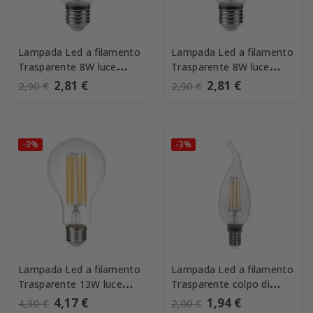
Lampada Led a filamento
Lampada Led a filamento
Trasparente 8W luce
Trasparente 8W luce
Calda Lampo FL60E27BC
Naturale Lampo
2,81 €
2,81 €
2,90 €
2,90 €
FL60E27BN
-3%
-3%
Lampada Led a filamento
Lampada Led a filamento
Trasparente 13W luce
Trasparente colpo di
Calda Lampo FL70E27BC
vento 6W luce Calda
4,17 €
1,94 €
4,30 €
2,00 €