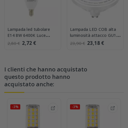
Lampada led tubolare
Lampada LED COB alta
E14 8W 6400K Luce
luminosità attacco GU10
fredda Lampo
13W 3000K Lampo
2,72 €
23,18 €
2,80 €
23,90 €
CO10WE14BF
ES111/13W/BC
I clienti che hanno acquistato
questo prodotto hanno
acquistato anche:
-3%
-3%