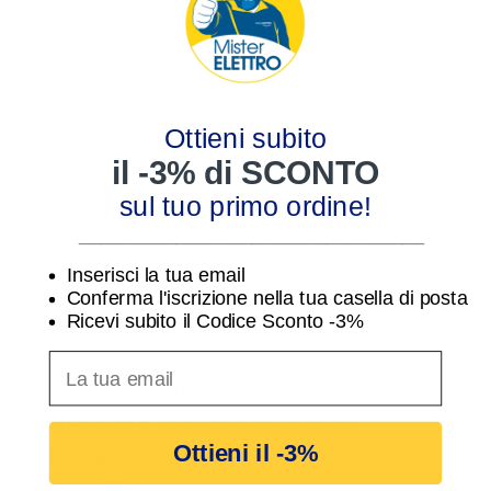
Pagamenti Sicuri
solo provider di pagamento affidabili
Spedizioni veloci
Ottieni subito
Spedizioni assicurate - Ordini in arrivo in 24h
il -3% di SCONTO
Reso facile
sul tuo primo ordine!
Procedura di reso facile entro 14 giorni
________________________________
Inserisci la tua email
Conferma l'iscrizione nella tua casella di posta
Dettagli del prodotto
Ricevi subito il Codice Sconto -3%
inserisci indirizzo Email per ricevere uno scon
Marca
Lampo Lighting
Riferimento
LMO FLGL17W125E27BN
Ottieni il -3%
In magazzino
500 Articoli
Scheda dati