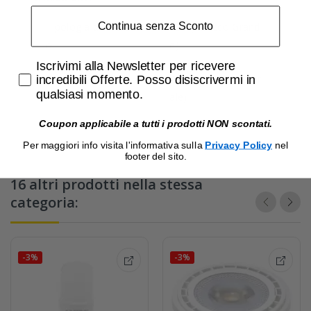
Continua senza Sconto
Tipologia di Attacc
E27 (Attacco Grand
o
e)
Accetta di ricevere email promozionali
Iscrivimi alla Newsletter per ricevere
Tonalita'
4000°K (Luce Natur
incredibili Offerte. Posso disiscrivermi in
qualsiasi momento.
ale)
Coupon applicabile a tutti i prodotti NON scontati.
Per maggiori info visita l'informativa sulla
Privacy Policy
nel
footer del sito.
16 altri prodotti nella stessa
categoria:
-3%
-3%