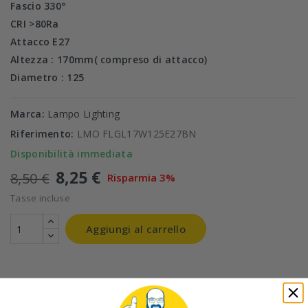
Fascio
330°
CRI
>80Ra
Attacco
E27
Altezza : 170mm( compreso di attacco)
Diametro : 125
Marca:
Lampo Lighting
Riferimento:
LMO FLGL17W125E27BN
Disponibilità immediata
8,25 €
8,50 €
Risparmia 3%
Tasse incluse
Aggiungi al carrello