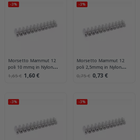
-3%
-3%
Morsetto Mammut 12
Morsetto Mammut 12
poli 10 mmq in Nylon
poli 2,5mmq in Nylon
autoestinguante
autoestinguante
1,60 €
0,73 €
1,65 €
0,75 €
-3%
-3%