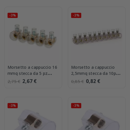
-3%
-3%
Morsetto a cappuccio 16
Morsetto a cappuccio
mmq stecca da 5 pz
2,5mmq stecca da 10pz
Master MM160
Master MM25
2,67 €
0,82 €
2,75 €
0,85 €
-3%
-3%