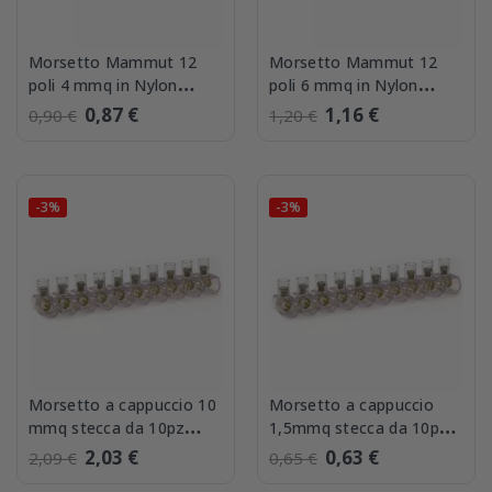
Morsetto Mammut 12
Morsetto Mammut 12
poli 4 mmq in Nylon
poli 6 mmq in Nylon
autoestinguante
autoestinguante
0,87 €
1,16 €
0,90 €
1,20 €
-3%
-3%
Morsetto a cappuccio 10
Morsetto a cappuccio
mmq stecca da 10pz
1,5mmq stecca da 10pz
Master MM100
Master MM15
2,03 €
0,63 €
2,09 €
0,65 €