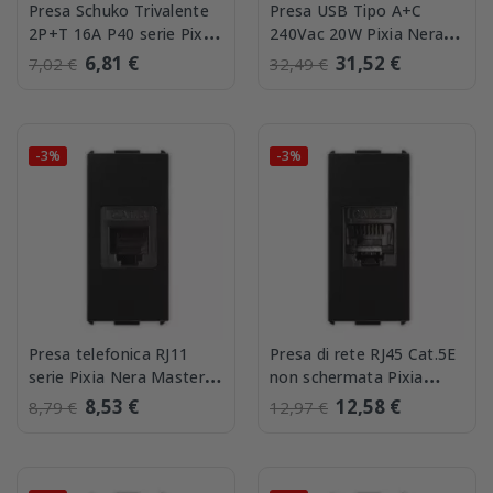
Presa Schuko Trivalente
Presa USB Tipo A+C
2P+T 16A P40 serie Pixia
240Vac 20W Pixia Nera
Nera Master 14170
Master 14212AC
6,81 €
31,52 €
7,02 €
32,49 €
-3%
-3%
Presa telefonica RJ11
Presa di rete RJ45 Cat.5E
serie Pixia Nera Master
non schermata Pixia
14216
Nera Master 14218
8,53 €
12,58 €
8,79 €
12,97 €