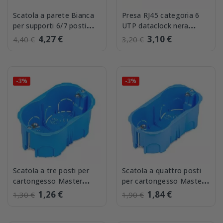
Scatola a parete Bianca
Presa RJ45 categoria 6
per supporti 6/7 posti
UTP dataclock nera
Elettrocanali ECSPA90B
morsetto inclinato FME
4,27 €
3,10 €
4,40 €
3,20 €
237133
-3%
-3%
Scatola a tre posti per
Scatola a quattro posti
cartongesso Master
per cartongesso Master
00403
00404
1,26 €
1,84 €
1,30 €
1,90 €