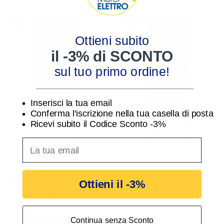
-3%
-3%
Ottieni subito
il -3% di SCONTO
sul tuo primo ordine!
________________________________
Inserisci la tua email
Ronzatore 230V 1
Lampada di emergenza
Conferma l'iscrizione nella tua casella di posta
modulo serie Pixia Nera
230V 1 modulo serie Pixia
Ricevi subito il Codice Sconto -3%
Master 14356
Nera Master 14464
11,10 €
35,30 €
11,44 €
36,39 €
inserisci indirizzo Email per ricevere uno scon
-3%
Ottieni il -3%
Continua senza Sconto