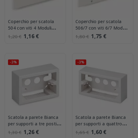
Coperchio per scatola
Coperchio per scatola
504 con viti 4 Moduli
506/7 con viti 6/7 Moduli
Master 00430-4
Master 00430-7
1,16 €
1,75 €
1,20 €
1,80 €
-3%
-3%
Scatola a parete Bianca
Scatola a parete Bianca
per supporti a tre posti
per supporti a quattro
Master 00481
posti Master 00481-4
1,26 €
1,60 €
1,30 €
1,65 €