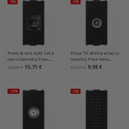
-3%
-3%
Presa di rete RJ45 Cat.6
Presa TV diretta attacco
non schermata Pixia
maschio Pixia Nera
Nera Master 14220
Master 14270-D
15,71 €
9,98 €
16,20 €
10,29 €
-10%
-3%