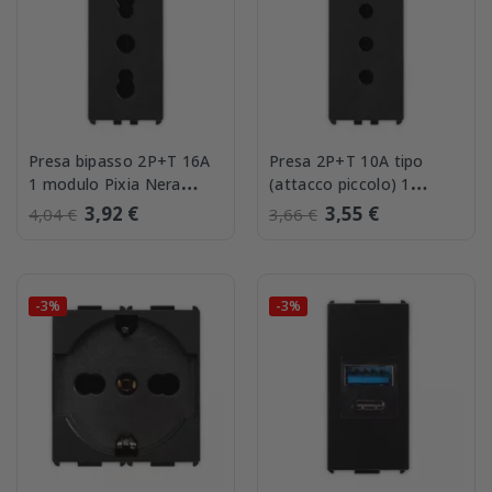
Presa bipasso 2P+T 16A
Presa 2P+T 10A tipo
1 modulo Pixia Nera
(attacco piccolo) 1
Master 14159
modulo serie Pixia Nera
3,92 €
3,55 €
4,04 €
3,66 €
Master 14162
-3%
-3%