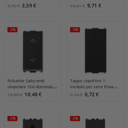
Nera Master 14005
illuminabile Pixia Nera
3,59 €
9,71 €
3,70 €
10,01 €
Master 14030
-3%
-3%
Pulsante Saliscendi
Tappo copriforo 1
Unipolare 10A illuminabile
modulo per serie Pixia
Pixia Nera Master 14038
Nera Master 14090
10,48 €
0,72 €
10,80 €
0,74 €
-3%
-3%