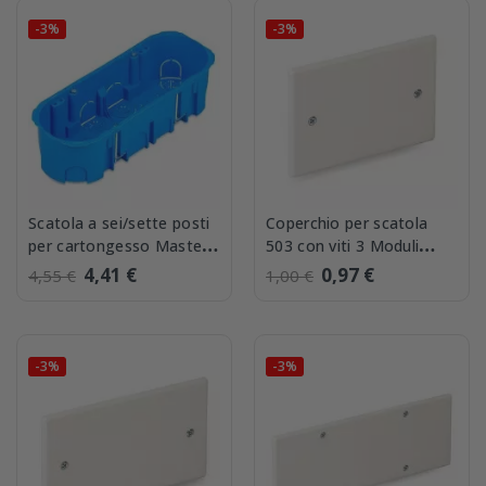
-3%
-3%
Scatola a sei/sette posti
Coperchio per scatola
per cartongesso Master
503 con viti 3 Moduli
00406
Master 00430
4,41 €
0,97 €
4,55 €
1,00 €
-3%
-3%