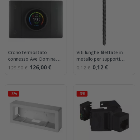
CronoTermostato
Viti lunghe filettate in
connesso Ave Domina
metallo per supporti
Smart Grigio Tekla
50mm Elettrocanali
126,00 €
0,12 €
129,90 €
0,12 €
445CRT-W
ECLVT50AC
-3%
-3%