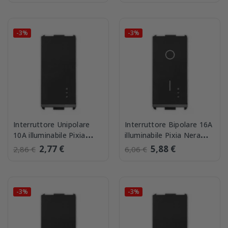
-3%
-3%
Interruttore Unipolare
Interruttore Bipolare 16A
10A illuminabile Pixia
illuminabile Pixia Nera
Nera Master 14000
Master 14002
2,77 €
5,88 €
2,86 €
6,06 €
-3%
-3%