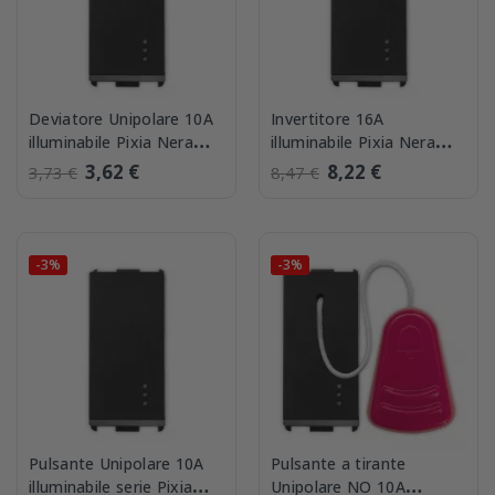
Deviatore Unipolare 10A
Invertitore 16A
illuminabile Pixia Nera
illuminabile Pixia Nera
Master 14003
Master 14004
3,62 €
8,22 €
3,73 €
8,47 €
-3%
-3%
Pulsante Unipolare 10A
Pulsante a tirante
illuminabile serie Pixia
Unipolare NO 10A