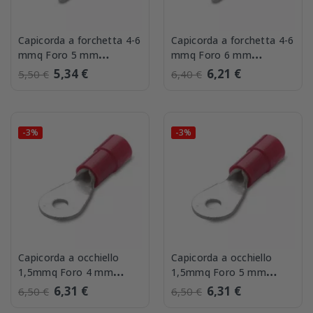
Capicorda a forchetta 4-6
Capicorda a forchetta 4-6
mmq Foro 5 mm
mmq Foro 6 mm
confezione 50 BMM
confezione 50 BMM
5,34 €
6,21 €
5,50 €
6,40 €
00326
00332
-3%
-3%
Capicorda a occhiello
Capicorda a occhiello
1,5mmq Foro 4 mm
1,5mmq Foro 5 mm
confezione 100 BMM
confezione 100 BMM
6,31 €
6,31 €
6,50 €
6,50 €
00119
00125