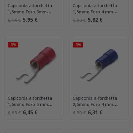
Capicorda a forchetta
Capicorda a forchetta
1,5mmq Foro 3mm
1,5mmq Foro 4 mm
confezione 100 BMM
confezione 100 BMM
5,95 €
5,82 €
6,14 €
6,00 €
00108
00120
-3%
-3%
Capicorda a forchetta
Capicorda a forchetta
1,5mmq Foro 5 mm
2,5mmq Foro 4 mm
confezione 100 BMM
confezione 100 BMM
6,45 €
6,31 €
6,65 €
6,50 €
00126
00220