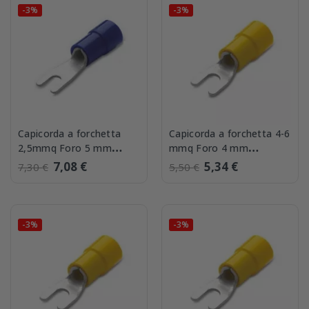
-3%
-3%
Capicorda a forchetta
Capicorda a forchetta 4-6
2,5mmq Foro 5 mm
mmq Foro 4 mm
confezione 100 BMM
confezione 50 BMM
7,08 €
5,34 €
7,30 €
5,50 €
00226
00320
-3%
-3%