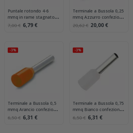
Puntale rotondo 4-6
Terminale a Bussola 0,25
mmq in rame stagnato
mmq Azzurro confezione
Giallo 50 pezzi BMM
500 pezzi BMM 00500
6,79 €
20,00 €
7,00 €
20,62 €
00350
-3%
-3%
Terminale a Bussola 0,5
Terminale a Bussola 0,75
mmq Arancio confezione
mmq Bianco confezione
500 pezzi BMM 00501
500 pezzi BMM 00502
6,31 €
6,31 €
6,50 €
6,50 €