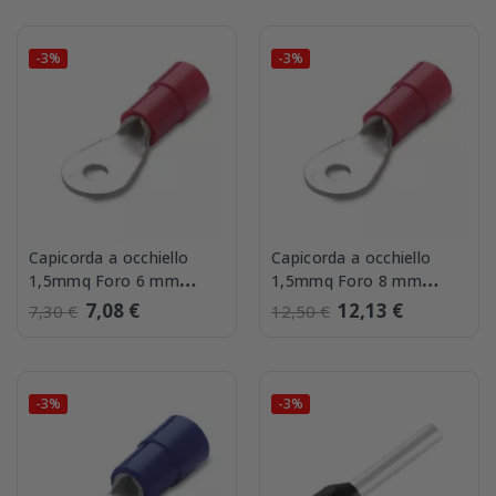
-3%
-3%
Capicorda a occhiello
Capicorda a occhiello
1,5mmq Foro 6 mm
1,5mmq Foro 8 mm
confezione 100 BMM
confezione 100 BMM
7,08 €
12,13 €
7,30 €
12,50 €
00131
00137
-3%
-3%