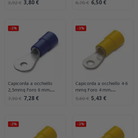
50 pezzi BMM 00514
confezione 100 BMM
3,80 €
6,50 €
3,92 €
6,70 €
00225
-3%
-3%
Capicorda a occhiello
Capicorda a occhiello 4-6
2,5mmq Foro 6 mm
mmq Foro 4 mm
confezione 100 BMM
confezione 50 BMM
7,28 €
5,43 €
7,50 €
5,60 €
00231
00319
-3%
-3%