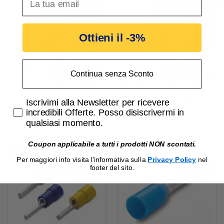
Ottieni il -3%
Continua senza Sconto
Puntale rotondo 1,5mmq
Puntale rotondo 2,5mmq
in rame stagnato Rosso
in rame stagnato Blu 100
Accetta di ricevere email promozionali
Iscrivimi alla Newsletter per ricevere
100 pezzi BMM 00150
pezzi BMM 00250
6,51 €
6,79 €
6,71 €
7,00 €
incredibili Offerte. Posso disiscrivermi in
qualsiasi momento.
Coupon applicabile a tutti i prodotti NON scontati.
-3%
-3%
Per maggiori info visita l'informativa sulla
Privacy Policy
nel
footer del sito.