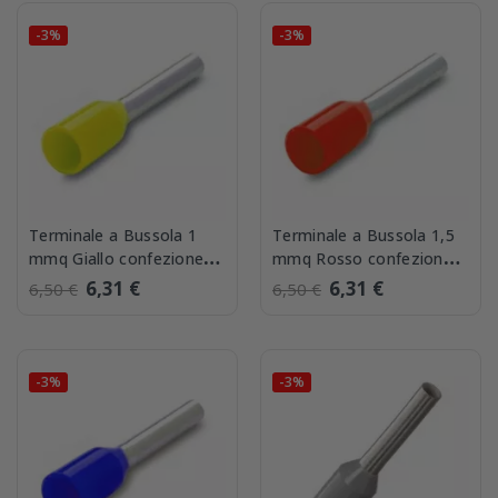
-3%
-3%
Terminale a Bussola 1
Terminale a Bussola 1,5
mmq Giallo confezione
mmq Rosso confezione
500 pezzi BMM 00503
500 pezzi BMM 00504
6,31 €
6,31 €
6,50 €
6,50 €
-3%
-3%