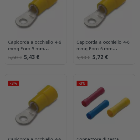
Capicorda a occhiello 4-6
Capicorda a occhiello 4-6
mmq Foro 5 mm
mmq Foro 6 mm
confezione 50 BMM
confezione 50 BMM
5,43 €
5,72 €
5,60 €
5,90 €
00325
00331
-3%
-3%
Capicorda a occhiello 4-6
Connettore di testa