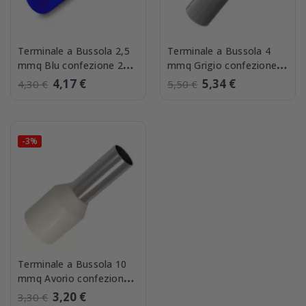
Terminale a Bussola 2,5
Terminale a Bussola 4
mmq Blu confezione 250
mmq Grigio confezione
pezzi BMM 00506
200 pezzi BMM 00508
4,17 €
5,34 €
4,30 €
5,50 €
-3%
Terminale a Bussola 10
mmq Avorio confezione
50 pezzi BMM 00512
3,20 €
3,30 €