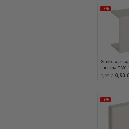
-3%
Giunto per cop
canalina TMC
Bocchiotti G
0,93 
0,95 €
-3%