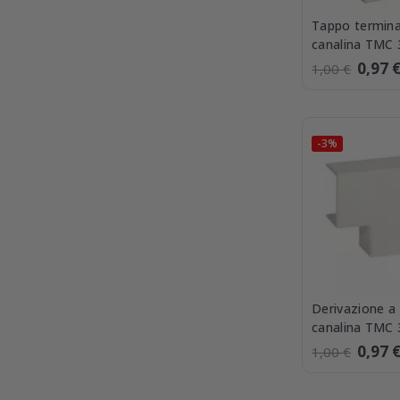
Tappo termina
canalina TMC
Bocchiotti L
0,97 
1,00 €
-3%
Derivazione a 
canalina TMC
Bocchiotti IM
0,97 
1,00 €