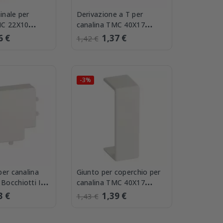
inale per
Derivazione a T per
MC 22X10
canalina TMC 40X17
 LM 22x10 W
Bocchiotti IM 40x17 W
6 €
1,37 €
1,42 €
-3%
per canalina
Giunto per coperchio per
Bocchiotti IM
canalina TMC 40X17
Bocchiotti GM 40x17 W
3 €
1,39 €
1,43 €