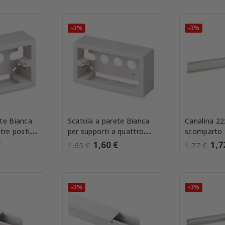
-3%
-3%
ete Bianca
Scatola a parete Bianca
Canalina 22
 tre posti
per supporti a quattro
scomparto
posti Master 00481-4
22/1x10 W
€
1,60 €
1,7
1,65 €
1,77 €
-3%
-3%