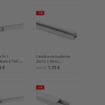
-3%
x10 1
Canalina Autoadesiva
 Bianca TMC
20x10 2 Metri
Elettrocanali ECMA2010
2 €
1,72 €
1,77 €
-3%