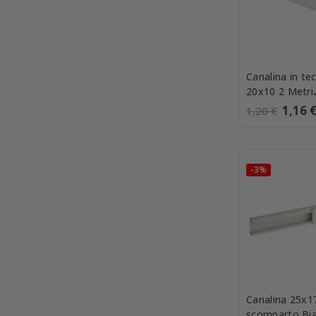
Canalina in t
20x10 2 Metri
Elettrocanali
1,16 
1,20 €
-3%
Canalina 25x1
scomparto Bi