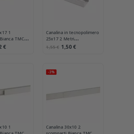
x17 1
Canalina in tecnopolimero
 Bianca TMC
25x17 2 Metri
Elettrocanali ECMC2517B
2 €
1,50 €
1,55 €
-3%
x10 1
Canalina 30x10 2
 Bianca TMC
scomparti Bianca TMC