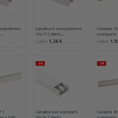
ecnopolimero
Canalina in tecnopolimero
Canalina 15
15x17 2 Metri
scomparto
 ECMC2010B
Elettrocanali ECMC1517B
15/1x17 W
€
1,26 €
1,9
1,30 €
1,98 €
-3%
-3%
7 1
Canalina due scomparti
Canalina 30
anca TMC
30x10 2 Metri
scomparto