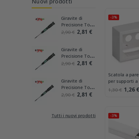
Nuovi prodotti
-3%
Giravite di
-3%
Precisione Torx
con...
2,81 €
2,90 €
Giravite di
-3%
Precisione Torx
con...
2,81 €
2,90 €
Scatola a par
Giravite di
per supporti a
-3%
Precisione Torx
Master 00481
1,26 
1,30 €
con...
2,81 €
2,90 €
Tutti i nuovi prodotti
-3%