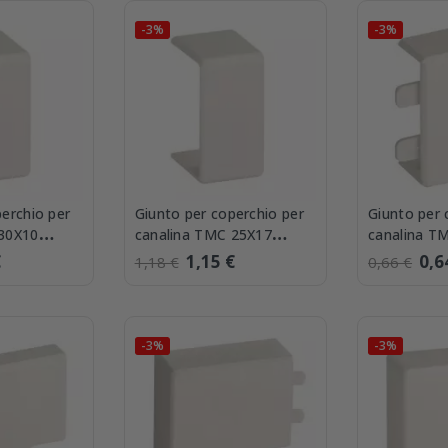
-3%
-3%
erchio per
Giunto per coperchio per
Giunto per 
 30X10
canalina TMC 25X17
canalina T
M 30x10 W
Bocchiotti GM 25x17 W
Bocchiotti
€
1,15 €
0,6
1,18 €
0,66 €
-3%
-3%