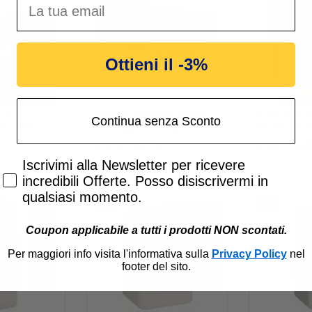
Ottieni il -3%
7 3
Scatola a parete Bianca
Scatole di 
Continua senza Sconto
anca TMC
per supporti 6/7 posti
65x65 per 
Elettrocanali ECSPA90B
Bocchiotti
€
4,27 €
3,2
4,40 €
3,39 €
Accetta di ricevere email promozionali
Iscrivimi alla Newsletter per ricevere
incredibili Offerte. Posso disiscrivermi in
qualsiasi momento.
-3%
-3%
Coupon applicabile a tutti i prodotti NON scontati.
Per maggiori info visita l'informativa sulla
Privacy Policy
nel
footer del sito.