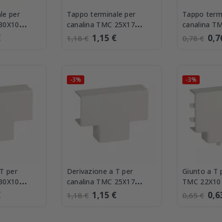
le per
Tappo terminale per
Tappo term
 30X10
canalina TMC 25X17
canalina T
M 30x10 W
Bocchiotti LM 25x17 W
Bocchiotti
€
1,15 €
0,7
1,18 €
0,78 €
-3%
-3%
T per
Derivazione a T per
Giunto a T 
 30X10
canalina TMC 25X17
TMC 22X10 
 30x10 W
Bocchiotti IM 25x17 W
22x10 W
€
1,15 €
0,6
1,18 €
0,65 €