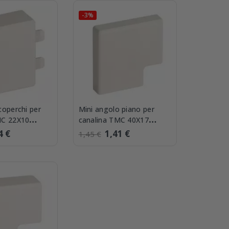
-3%
coperchi per
Mini angolo piano per
MC 22X10
canalina TMC 40X17
 GM 22x10 W
Bocchiotti APM 40x17 W
4 €
1,41 €
1,45 €