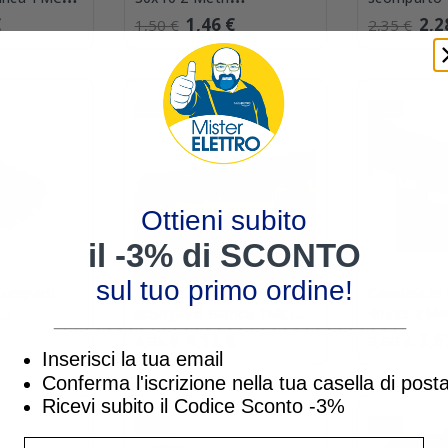
Elettrocanali ECMC3010B
30/1x10 W
€
1,46 €
2,2
1,50 €
2,35 €
-3%
-3%
Ottieni subito
il -3% di SCONTO
sul tuo primo ordine!
comparti
Canalina 40x17 2
Canalina in
scomparti Bianca TMC
40x25 2 Me
________________________________
 ECMC4010B
40/2x17 W
Elettrocan
€
4,12 €
2,5
4,25 €
2,60 €
Inserisci la tua email
Conferma l'iscrizione nella tua casella di post
Ricevi subito il Codice Sconto -3%
-3%
-3%
inserisci indirizzo Email per ricevere uno s