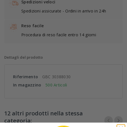
Spedizioni veloci
Spedizioni assicurate - Ordini in arrivo in 24h
Reso facile
Procedura di reso facile entro 14 giorni
Dettagli del prodotto
Riferimento
GBC 30388030
In magazzino
500 Articoli
12 altri prodotti nella stessa
categoria: