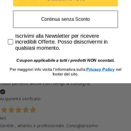
4,9
/5
648
Continua senza Sconto
recensioni
Accetta di ricevere email promozionali
Iscrivimi alla Newsletter per ricevere
incredibili Offerte. Posso disiscrivermi in
Le nostre recensioni a 4 e 5 stelle.
qualsiasi momento.
Clicca qui per leggerle tutte >
Precedente
Successivo
Coupon applicabile a tutti i prodotti NON scontati.
Per maggiori info visita l'informativa sulla
Privacy Policy
nel
footer del sito.
Oggi
Tutto perfetto anche con i tempi di consegna
Acquirente verificato
Ieri
Gentile , attento e professionale. Consigliarissimo