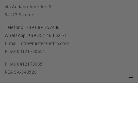
Via Adriano Aurofino 3
84127 Salerno
Telefono: +39 089 757446
WhatsApp: +39 351 464 62 71
E-mail: info@misterelettro.com
P. iva 04121730651
P. iva 04121730651
REA SA-343520
Prodotti
La nostra azienda
Privacy policy
Cookie policy