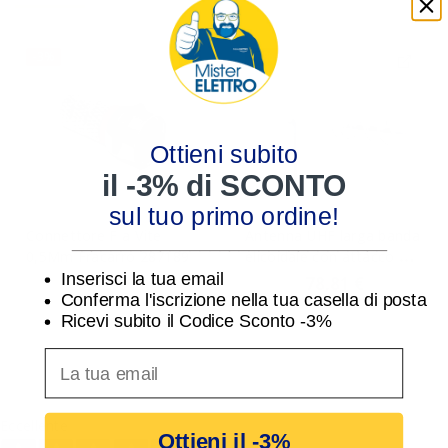
-3%
-3%
Ottieni subito
il -3% di SCONTO
sul tuo primo ordine!
Connettore F a Vite
Antenna UHF larga banda
________________________________
0,5Mm Fracarro 287189
elicoidale con attacco F
ELIKA700C
Inserisci la tua email
0,42 €
78,81 €
0,43 €
81,25 €
Conferma l'iscrizione nella tua casella di posta
Ricevi subito il Codice Sconto -3%
inserisci indirizzo Email per ricevere uno scon
Eccellente
Ottieni il -3%