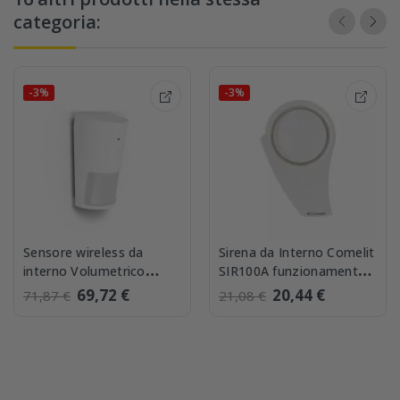
categoria:
-3%
-3%
Sensore wireless da
Sirena da Interno Comelit
interno Volumetrico
SIR100A funzionamento
Comelit RF12PIR
Piezoelettrico Bianca
69,72 €
20,44 €
71,87 €
21,08 €