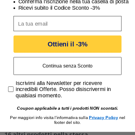
Conferma l'iscrizione nella tua casella di posta
ed SMS. Il modulo si connette inoltre al cloud
Ricevi subito il Codice Sconto -3%
Comelit e permette l’invio di e-mail e notifiche push.
Il modulo può essere utilizzato anche per gestire la
inserisci indirizzo Email per ricevere uno scon
centrale da app Comelit, in qualità di vettore
principale o secondario nel caso sia disponibile la
connettività Wi-Fi o LAN.
Ottieni il -3%
RF4KEY RADIOCOMANDO 4 TASTI, NERO RF4KEY
è un radiocomando bidirezionale ad alte prestazioni
Continua senza Sconto
completamente configurabile. Esso consente la
visualizzazione dello stato impianto e del feedback
Accetta di ricevere email promozionali
Iscrivimi alla Newsletter per ricevere
relativo ai comandi inoltrati alla centrale. RF4KEY ha
incredibili Offerte. Posso disiscrivermi in
una eccellente portata radio ed è dotato di una
qualsiasi momento.
funzione di blocco tasti.
Coupon applicabile a tutti i prodotti NON scontati.
Per maggiori info visita l'informativa sulla
Privacy Policy
nel
footer del sito.
16 altri prodotti nella stessa