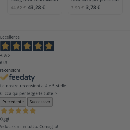
da remoto Bticino
due ingressi USB KG13C
43,28 €
3,78 €
44,62 €
3,90 €
K4003C
Eccellente
4,9
/5
643
recensioni
Le nostre recensioni a 4 e 5 stelle.
Clicca qui per leggerle tutte >
Precedente
Successivo
Oggi
Velocissimi in tutto. Consiglio!