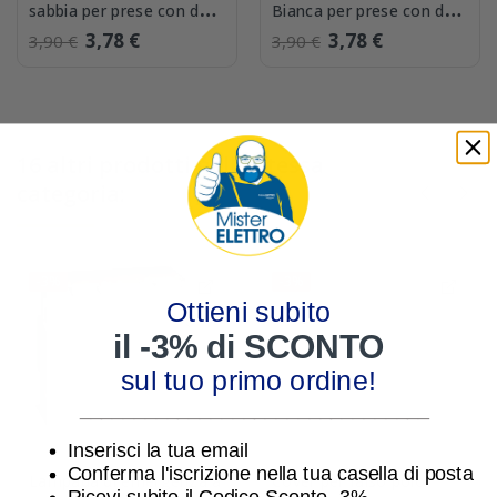
sabbia per prese con due
Bianca per prese con due
ingressi USB KM13C
ingressi USB KW13C
3,78 €
3,78 €
3,90 €
3,90 €
16 altri prodotti nella stessa
categoria:
-3%
-3%
Ottieni subito
il -3% di SCONTO
sul tuo primo ordine!
________________________________
Inserisci la tua email
Conferma l'iscrizione nella tua casella di posta
Lampada di emergenza a
Cover per falso polo
Ricevi subito il Codice Sconto -3%