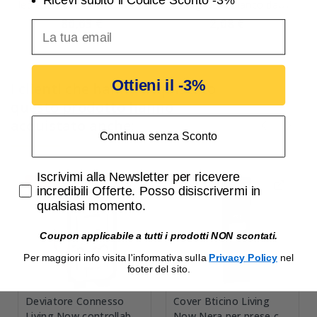
led estraibile Bticino
Living Now Bianco da
Living Now K4380
completare con K4950
80,03 €
2,08 €
82,50 €
2,14 €
inserisci indirizzo Email per ricevere uno scon
Bticino KW00
Ottieni il -3%
I clienti che hanno acquistato
questo prodotto hanno
acquistato anche:
Continua senza Sconto
Accetta di ricevere email promozionali
Iscrivimi alla Newsletter per ricevere
-3%
-3%
incredibili Offerte. Posso disiscrivermi in
qualsiasi momento.
Coupon applicabile a tutti i prodotti NON scontati.
Per maggiori info visita l'informativa sulla
Privacy Policy
nel
footer del sito.
Deviatore Connesso
Cover Bticino Living
Living Now controllabile
Now Nera per prese con