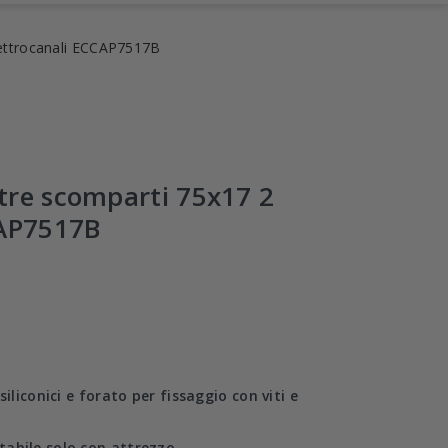
lettrocanali ECCAP7517B
tre scomparti 75x17 2
CAP7517B
iliconici e forato per fissaggio con viti e
abile solo con attrezzo