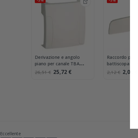
-3%
-3%
Derivazione e angolo
Raccordo per c
piano per canale TBA
battiscopa TB
Bocchiotti DBA W
Bocchiotti A
25,72 €
2,06 €
26,51 €
2,12 €
Eccellente