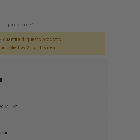
r il prodotto è 2.
2 quantità di questo prodotto
ultiplied by 2 for this item
i
ivo in 24h
orni