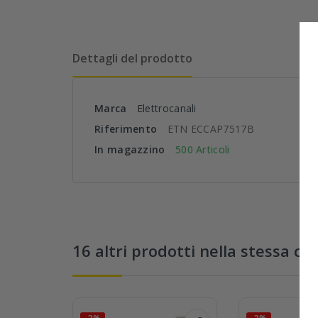
Dettagli del prodotto
Marca
Elettrocanali
Riferimento
ETN ECCAP7517B
In magazzino
500 Articoli
16 altri prodotti nella stessa ca