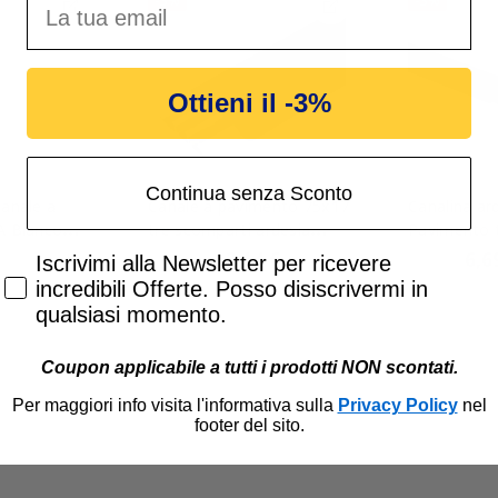
-3%
-3%
Ottieni il -3%
Continua senza Sconto
anale a
Canale a pavimento 75x17
Canalina ar
A Bianco
tre scomparti ardesia
Pavimento 
DDA W
Bocchiotti CSP-N 75x17 A
75x17 2 Met
12,14 €
6,6
Accetta di ricevere email promozionali
12,52 €
6,90 €
Iscrivimi alla Newsletter per ricevere
Elettrocanali
incredibili Offerte. Posso disiscrivermi in
qualsiasi momento.
Coupon applicabile a tutti i prodotti NON scontati.
Per maggiori info visita l'informativa sulla
Privacy Policy
nel
footer del sito.