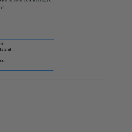
cm²
mt
.
 da 2mt
cc.