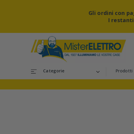
Gli ordini con 
I restant
Categorie
Prodotti
Interruttori e prese elettriche
Batterie e Gruppi di continuita'
Illuminazione per interno e per esterno
Magnetotermici e differenziali
Morsetti, Puntali e Capicorda Elettrici
Spine e Prese industriali da cantiere
Rele' temporizzatori e orologi