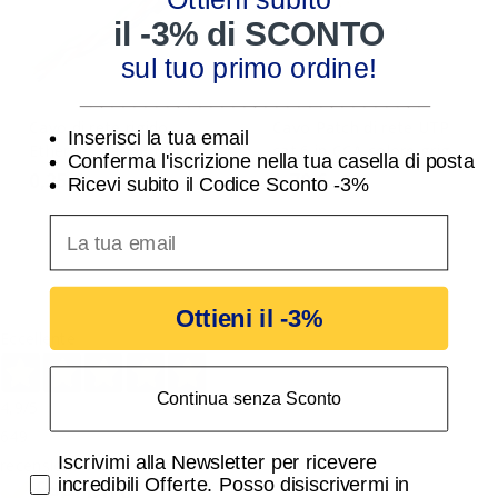
il -3% di SCONTO
sul tuo primo ordine!
________________________________
Cavo di rete rigido
Cavo Patch di rete UTP
Inserisci la tua email
Ethernet Cat.5E UTP
cat.6 in CCA colore grigio
Conferma l'iscrizione nella tua casella di posta
LSZH 24AWG CU al metro
2 metri GBC
0,25 €
1,70 €
Ricevi subito il Codice Sconto -3%
GBC
inserisci indirizzo Email per ricevere uno scon
Ottieni il -3%
Eccellente
Continua senza Sconto
4,9
/5
649
Accetta di ricevere email promozionali
Iscrivimi alla Newsletter per ricevere
recensioni
incredibili Offerte. Posso disiscrivermi in