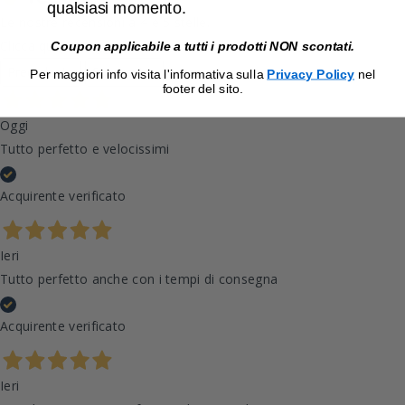
qualsiasi momento.
Le nostre recensioni a 4 e 5 stelle.
Clicca qui per leggerle tutte >
Coupon applicabile a tutti i prodotti NON scontati.
Precedente
Successivo
Per maggiori info visita l'informativa sulla
Privacy Policy
nel
footer del sito.
Oggi
Tutto perfetto e velocissimi
Acquirente verificato
Ieri
Tutto perfetto anche con i tempi di consegna
Acquirente verificato
Ieri