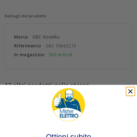
Dettagli del prodotto
Marca
GBC Konelko
Riferimento
GBC 59662210
In magazzino
500 Articoli
12 altri prodotti nella stessa
categoria:
Ottieni subito