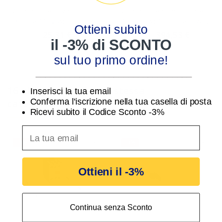
Contattore Lovato
Contattore quadripolare
Bobina 110V AC Tripolare
160A in AC1 bobina in AC
Ottieni subito
9A BF0910A110
230VAC Lovato
25,31 €
394,53 €
26,09 €
406,73 €
il -3% di SCONTO
BF115T4A230
sul tuo primo ordine!
________________________________
16 altri prodotti nella stessa
Inserisci la tua email
Conferma l'iscrizione nella tua casella di posta
categoria:
Ricevi subito il Codice Sconto -3%
inserisci indirizzo Email per ricevere uno scon
-3%
-3%
Ottieni il -3%
Continua senza Sconto