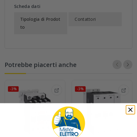
Scheda dati
Tipologia di Prodot
Contattori
to
Potrebbe piacerti anche
-3%
-3%