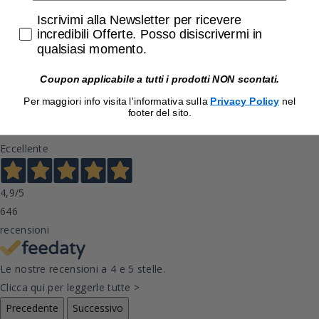
Kit per realizzare
Interblocco meccanico
Accetta di ricevere email promozionali
Iscrivimi alla Newsletter per ricevere
contattori tipo BFK per
per contattori BF160 e
incredibili Offerte. Posso disiscrivermi in
contattori BF09-BF38
BF400 Lovato BFX5500
23,98 €
19,01 €
24,72 €
19,60 €
qualsiasi momento.
Lovato 11G460
Coupon applicabile a tutti i prodotti NON scontati.
Per maggiori info visita l'informativa sulla
Privacy Policy
nel
footer del sito.
Eccellente
4,9
/5
646
recensioni
Le nostre recensioni a 4 e 5 stelle.
Clicca qui per leggerle tutte >
Precedente
Successivo