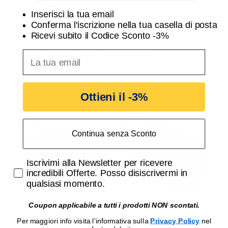
Lampo DIKFIXBI
pavimento Acciaio Inox
3,01 €
17,94 €
3,10 €
18,50 €
Inserisci la tua email
Lampo CARRGU10
Conferma l'iscrizione nella tua casella di posta
Ricevi subito il Codice Sconto -3%
inserisci indirizzo Email per ricevere uno scon
I clienti che hanno acquistato
questo prodotto hanno
acquistato anche:
Ottieni il -3%
-3%
-3%
Continua senza Sconto
Accetta di ricevere email promozionali
Iscrivimi alla Newsletter per ricevere
incredibili Offerte. Posso disiscrivermi in
qualsiasi momento.
Coupon applicabile a tutti i prodotti NON scontati.
Scatola da Incasso 3
Presa Schuko Trivalente
Moduli a dimensioni
Per spine Italiane e
Per maggiori info visita l'informativa sulla
Privacy Policy
nel