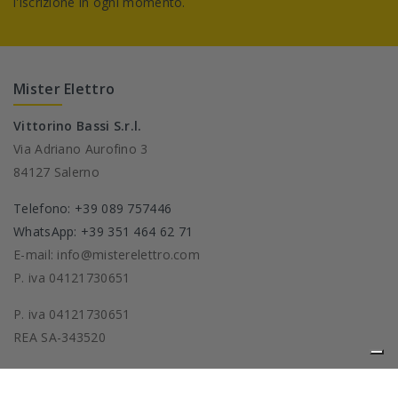
l'iscrizione in ogni momento.
Mister Elettro
Vittorino Bassi S.r.l.
Via Adriano Aurofino 3
84127 Salerno
Telefono: +39 089 757446
WhatsApp: +39 351 464 62 71
E-mail: info@misterelettro.com
P. iva 04121730651
P. iva 04121730651
REA SA-343520
Prodotti