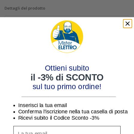
Dettagli del prodotto
Marca
GBC Konelko
Riferimento
GBC 18900060
In magazzino
500 Articoli
Ottieni subito
10 altri prodotti nella stessa
il -3% di SCONTO
categoria:
sul tuo primo ordine!
________________________________
Inserisci la tua email
Conferma l'iscrizione nella tua casella di posta
Ricevi subito il Codice Sconto -3%
inserisci indirizzo Email per ricevere uno scon