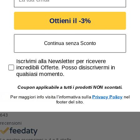
Ottieni il -3%
Guaina spiralata in
Guaina spiralata in
polietilene Misura 7,5mm
polietilene Misura 11,5
2 Metri GBC 18860100
mm 2 Metri GBC
1,50 €
2,20 €
Continua senza Sconto
18860140
Accetta di ricevere email promozionali
Iscrivimi alla Newsletter per ricevere
incredibili Offerte. Posso disiscrivermi in
qualsiasi momento.
Eccellente
Coupon applicabile a tutti i prodotti NON scontati.
Per maggiori info visita l'informativa sulla
Privacy Policy
nel
footer del sito.
4,9
/5
643
recensioni
Le nostre recensioni a 4 e 5 stelle.