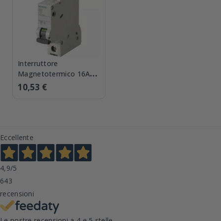
Interruttore
Magnetotermico 16A
6kA 1P Siemens
10,53 €
5SL61167BB
Eccellente
4,9
/5
643
recensioni
Le nostre recensioni a 4 e 5 stelle.