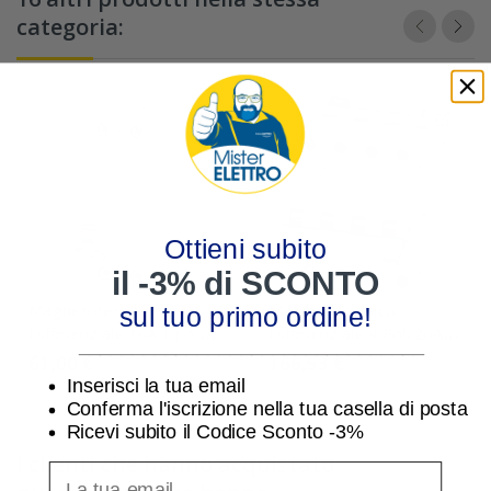
categoria:
Ottieni subito
il -3% di SCONTO
Magnetotermico
Magnetotermico
sul tuo primo ordine!
Differenziale 10A Tipo A
Differenziale 4 Poli 20A
________________________________
4,5kA 0,03 Siemens
6KA 0,3 Tipo A Siemens
61,00 €
166,53 €
5SU13537KK10
5SU16467FP20
Inserisci la tua email
Conferma l'iscrizione nella tua casella di posta
Ricevi subito il Codice Sconto -3%
I clienti che hanno acquistato
inserisci indirizzo Email per ricevere uno scon