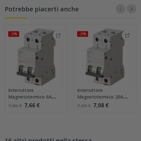
Potrebbe piacerti anche
-3%
-3%
Interruttore
Interruttore
Magnetotermico 6A
Magnetotermico 20A
1P+N Siemens 5SL35067
1P+N Siemens 5SL35207
7,66 €
7,08 €
7,90 €
7,30 €
16 altri prodotti nella stessa