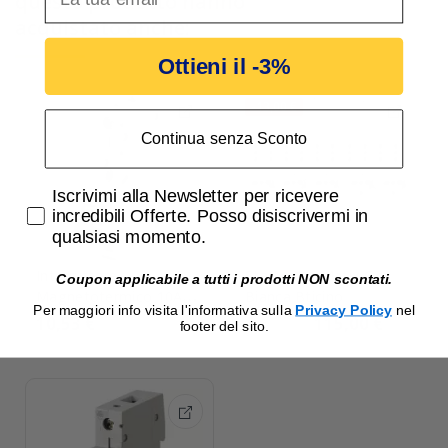
questo prodotto hanno
acquistato anche:
Ottieni il -3%
-13,00 €
Continua senza Sconto
Accetta di ricevere email promozionali
Iscrivimi alla Newsletter per ricevere
incredibili Offerte. Posso disiscrivermi in
qualsiasi momento.
Interruttore
Starter Kit Matix Go
Coupon applicabile a tutti i prodotti NON scontati.
Magnetotermico 10A
Bianca Bticino
Per maggiori info visita l'informativa sulla
Privacy Policy
nel
6kA 1P Siemens
10,53 €
115,00 €
128,00 €
footer del sito.
5SL61107BB