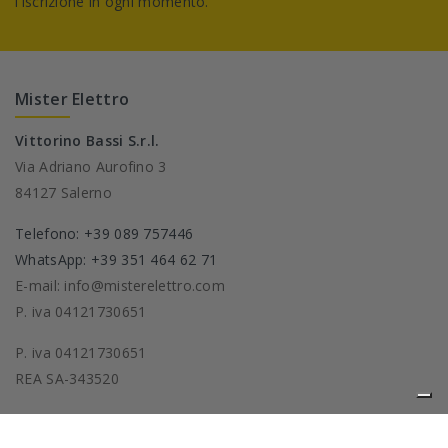
l'iscrizione in ogni momento.
Mister Elettro
Vittorino Bassi S.r.l.
Via Adriano Aurofino 3
84127 Salerno
Telefono: +39 089 757446
WhatsApp: +39 351 464 62 71
E-mail: info@misterelettro.com
P. iva 04121730651
P. iva 04121730651
REA SA-343520
Prodotti