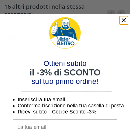
16 altri prodotti nella stessa
categoria:
-3%
-3%
Ottieni subito
il -3% di SCONTO
sul tuo primo ordine!
________________________________
Lampada LED Sfera E27
Lampada led tubolare
11W 4000K Luce Naturale
E14 8W 4000K Luce
Inserisci la tua email
Lampo G6012WE27BN
Naturale Lampo
1,99 €
2,72 €
2,05 €
2,80 €
Conferma l'iscrizione nella tua casella di posta
CO10WE14BN
Ricevi subito il Codice Sconto -3%
inserisci indirizzo Email per ricevere uno scon
I clienti che hanno acquistato