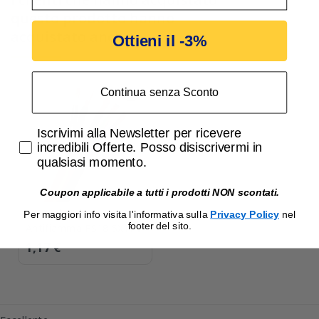
questo prodotto hanno
acquistato anche:
Ottieni il -3%
Continua senza Sconto
Accetta di ricevere email promozionali
Iscrivimi alla Newsletter per ricevere
incredibili Offerte. Posso disiscrivermi in
qualsiasi momento.
Coupon applicabile a tutti i prodotti NON scontati.
Cavo elettrico
Per maggiori info visita l'informativa sulla
Privacy Policy
nel
footer del sito.
Antifiamma FS18 5X1
MMQ Colore marrone
1,17 €
con Giallo Verde