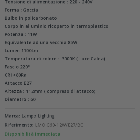
Tensione di alimentazione :
220 - 240V
Forma : Goccia
Bulbo in policarbonato
Corpo in alluminio ricoperto in termoplastico
Potenza : 11
W
Equivalente ad una vecchia 85
W
Lumen 1100
Lm
Temperatura di colore :
3000K ( Luce Calda)
Fascio
220°
CRI
>80Ra
Attacco
E27
Altezza : 112mm ( compreso di attacco)
Diametro : 60
Marca:
Lampo Lighting
Riferimento:
LMO G60-12W/E27/BC
Disponibilità immediata