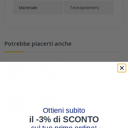
Materiale
Tecnopolimero
Potrebbe piacerti anche
-3%
Ottieni subito
il -3% di SCONTO
Supporto 2 moduli per
scatole 502E Bticino