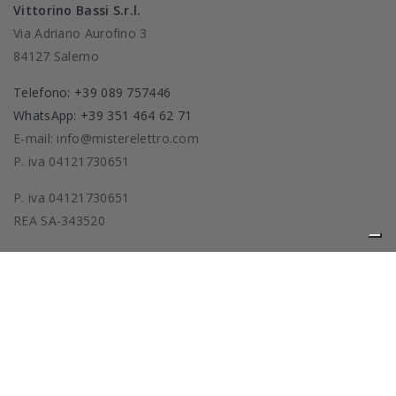
Vittorino Bassi S.r.l.
Via Adriano Aurofino 3
84127 Salerno
Telefono: +39 089 757446
WhatsApp: +39 351 464 62 71
E-mail: info@misterelettro.com
P. iva 04121730651
P. iva 04121730651
REA SA-343520
Prodotti
La nostra azienda
Privacy policy
Cookie policy