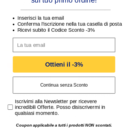
sul tuo primo ordine!
Living Now K4702
2,08 €
2,15 €
________________________________
Inserisci la tua email
Conferma l'iscrizione nella tua casella di posta
Ricevi subito il Codice Sconto -3%
16 altri prodotti nella stessa
inserisci indirizzo Email per ricevere uno scon
categoria:
Ottieni il -3%
-3%
-3%
Continua senza Sconto
Accetta di ricevere email promozionali
Iscrivimi alla Newsletter per ricevere
incredibili Offerte. Posso disiscrivermi in
qualsiasi momento.
Placca Bticino Living Now
Placca Bticino Living Now
Ghiaccio sei posti
Pixel sei posti
Coupon applicabile a tutti i prodotti NON scontati.