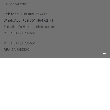
84127 Salerno
Telefono: +39 089 757446
WhatsApp: +39 351 464 62 71
E-mail: info@misterelettro.com
P. iva 04121730651
P. iva 04121730651
REA SA-343520
Prodotti
La nostra azienda
Privacy policy
Cookie policy