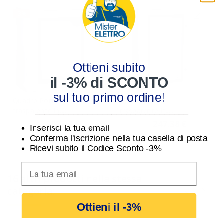
-3%
-3%
Ottieni subito
il -3% di SCONTO
sul tuo primo ordine!
Quadro Porta
Quadro Porta
________________________________
trasparente in
trasparente in
vetroresina 54 Moduli
vetroresina 72 Moduli
207,33 €
247,38 €
213,74 €
255,04 €
Inserisci la tua email
Bocchiotti VTR 03 IP66
Bocchiotti VTR 04 IP66
Conferma l'iscrizione nella tua casella di posta
B04623
B04624
Ricevi subito il Codice Sconto -3%
inserisci indirizzo Email per ricevere uno scon
16 altri prodotti nella stessa
categoria:
Ottieni il -3%