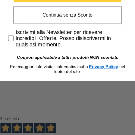
-3%
-3%
Continua senza Sconto
Accetta di ricevere email promozionali
Iscrivimi alla Newsletter per ricevere
incredibili Offerte. Posso disiscrivermi in
qualsiasi momento.
Coupon applicabile a tutti i prodotti NON scontati.
Staffa di fissaggio a palo
Pannello sfinestrato per
Per maggiori info visita l'informativa sulla
Privacy Policy
nel
per quadri in Vetroresina
quadri VTR 06 28 Moduli
footer del sito.
Bocchiotti VTR 02
Bocchiotti B04643
114,05 €
31,66 €
117,58 €
32,64 €
B04582
Eccellente