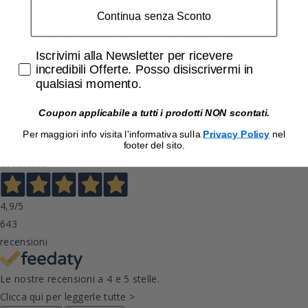
Continua senza Sconto
Supporto Scorrevole per
Quadro cieco in
piastre di fondo
vetroresina Pedro
Accetta di ricevere email promozionali
Iscrivimi alla Newsletter per ricevere
Bocchiotti SCOR PF
Bocchiotti VTR 05 96
3,62 €
265,19 €
3,73 €
273,40 €
incredibili Offerte. Posso disiscrivermi in
B04682
Moduli IP66 B04605
qualsiasi momento.
Coupon applicabile a tutti i prodotti NON scontati.
Per maggiori info visita l'informativa sulla
Privacy Policy
nel
footer del sito.
Eccellente
4,9
/5
643
recensioni
Le nostre recensioni a 4 e 5 stelle.
Clicca qui per leggerle tutte >