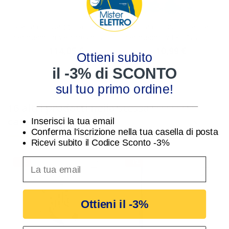
Staffa di fissaggio a palo
Piastra di fondo in acciaio
per quadri in Vetroresina
per quadro VTR 01
Bocchiotti VTR 02
Bocchiotti B04670
114,05 €
10,99 €
117,58 €
11,33 €
Ottieni subito
B04582
il -3% di SCONTO
sul tuo primo ordine!
________________________________
16 altri prodotti nella stessa
categoria:
Inserisci la tua email
Conferma l'iscrizione nella tua casella di posta
Ricevi subito il Codice Sconto -3%
inserisci indirizzo Email per ricevere uno scon
-3%
-3%
Ottieni il -3%