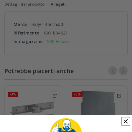
Dettagli del prodotto
Allegati
Marca
Hager Bocchiotti
Riferimento
IBO B04621
In magazzino
500 Articoli
Potrebbe piacerti anche
-3%
-3%