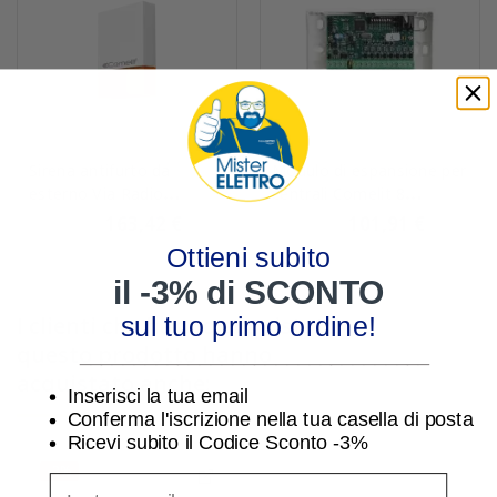
Sirena antifurto da
Modulo di espansione per
esterno Via Radio
centrali Comelit 8
Comelit RFSIR702
ingressi e 8 uscite
163,42 €
101,91 €
168,48 €
105,06 €
VEDO8I8O
Ottieni subito
il -3% di SCONTO
I clienti che hanno acquistato
sul tuo primo ordine!
questo prodotto hanno
________________________________
acquistato anche:
Inserisci la tua email
Conferma l'iscrizione nella tua casella di posta
Ricevi subito il Codice Sconto -3%
-3%
inserisci indirizzo Email per ricevere uno scon