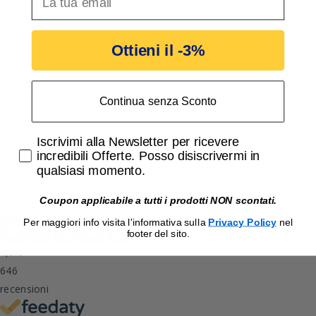
Ottieni il -3%
Continua senza Sconto
Alimentatore da Incasso
per telecamere 12V
1,3A IP67 Comelit
9,47 €
9,76 €
Accetta di ricevere email promozionali
Iscrivimi alla Newsletter per ricevere
PS1213A
incredibili Offerte. Posso disiscrivermi in
qualsiasi momento.
Coupon applicabile a tutti i prodotti NON scontati.
Eccellente
Per maggiori info visita l'informativa sulla
Privacy Policy
nel
footer del sito.
4,9
/5
646
recensioni