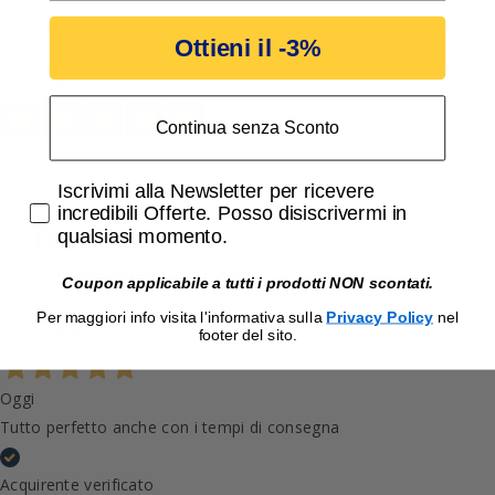
Ottieni il -3%
Eccellente
Continua senza Sconto
4,9
/5
648
Accetta di ricevere email promozionali
Iscrivimi alla Newsletter per ricevere
recensioni
incredibili Offerte. Posso disiscrivermi in
qualsiasi momento.
Le nostre recensioni a 4 e 5 stelle.
Coupon applicabile a tutti i prodotti NON scontati.
Clicca qui per leggerle tutte >
Per maggiori info visita l'informativa sulla
Privacy Policy
nel
Precedente
Successivo
footer del sito.
Oggi
Tutto perfetto anche con i tempi di consegna
Acquirente verificato