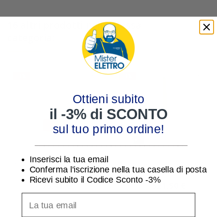
16 altri prodotti nella stessa
categoria:
-3%
-3%
Ottieni subito
il -3% di SCONTO
sul tuo primo ordine!
________________________________
Inserisci la tua email
Sirena antifurto Esterna
Kit Antifurto con Centrale
Conferma l'iscrizione nella tua casella di posta
con Lampeggiante a Led
Vedo 34 Comelit
Ricevi subito il Codice Sconto -3%
Comelit SIR702AW
VEDO34KGSM
76,41 €
521,50 €
78,77 €
537,62 €
inserisci indirizzo Email per ricevere uno scon