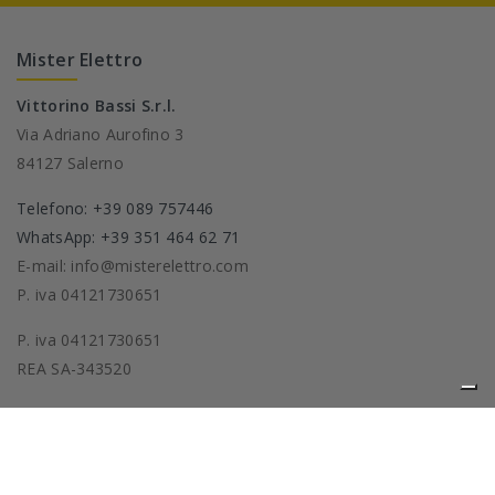
Mister Elettro
Vittorino Bassi S.r.l.
Via Adriano Aurofino 3
84127 Salerno
Telefono: +39 089 757446
WhatsApp: +39 351 464 62 71
E-mail: info@misterelettro.com
P. iva 04121730651
P. iva 04121730651
REA SA-343520
Prodotti
La nostra azienda