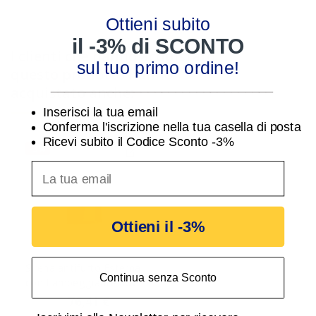
Comelit SKR
30087014
Ottieni subito
il -3% di SCONTO
I clienti che hanno acquistato
sul tuo primo ordine!
questo prodotto hanno
________________________________
acquistato anche:
Inserisci la tua email
Conferma l'iscrizione nella tua casella di posta
Ricevi subito il Codice Sconto -3%
-3%
inserisci indirizzo Email per ricevere uno scon
Ottieni il -3%
Sirena antifurto Esterna
Continua senza Sconto
con Lampeggiante a
Led Comelit SIR702AW
76,41 €
78,77 €