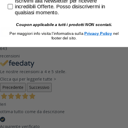
Accetta di ricevere email promozionali
Iscrivimi alla Newsletter per ricevere
incredibili Offerte. Posso disiscrivermi in
qualsiasi momento.
Eccellente
Coupon applicabile a tutti i prodotti NON scontati.
Per maggiori info visita l'informativa sulla
Privacy Policy
nel
footer del sito.
4,9
/5
643
recensioni
Le nostre recensioni a 4 e 5 stelle.
Clicca qui per leggerle tutte >
Precedente
Successivo
Ieri
ottima tutto come da descrizione
Acquirente verificato