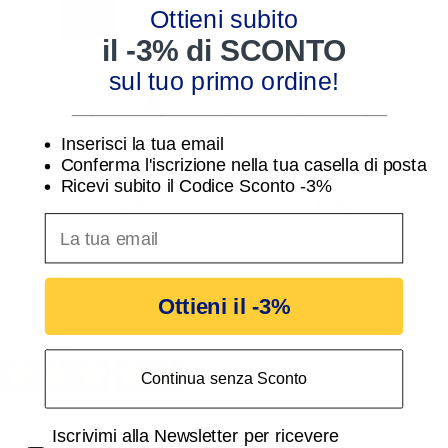
Ottieni subito
il -3% di SCONTO
sul tuo primo ordine!
________________________________
Inserisci la tua email
Kit Antintrusione Secur
Centrale antifurto
Conferma l'iscrizione nella tua casella di posta
Hub Wireless 2G Comelit
Comelit VEDO10 con
Ricevi subito il Codice Sconto -3%
KSW3220L
BoxPlastico antifiamma
371,46 €
146,34 €
382,95 €
150,87 €
e Alimentatore...
inserisci indirizzo Email per ricevere uno scon
Ottieni il -3%
Eccellente
Continua senza Sconto
4,9
/5
648
Accetta di ricevere email promozionali
Iscrivimi alla Newsletter per ricevere