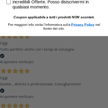
incredibili Offerte. Posso disiscrivermi in
recensioni
qualsiasi momento.
Le nostre recensioni a 4 e 5 stelle.
Coupon applicabile a tutti i prodotti NON scontati.
Clicca qui per leggerle tutte >
Per maggiori info visita l'informativa sulla
Privacy Policy
nel
Precedente
Successivo
footer del sito.
Oggi
Tutto perfetto anche con i tempi di consegna
Acquirente verificato
Oggi
Gentile , attento e professionale. Consigliarissimo
Acquirente verificato