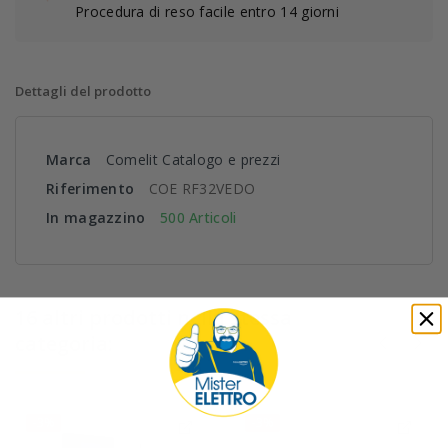
Procedura di reso facile entro 14 giorni
Dettagli del prodotto
Marca
Comelit Catalogo e prezzi
Riferimento
COE RF32VEDO
In magazzino
500 Articoli
16 altri prodotti nella stessa
categoria:
-3%
-3%