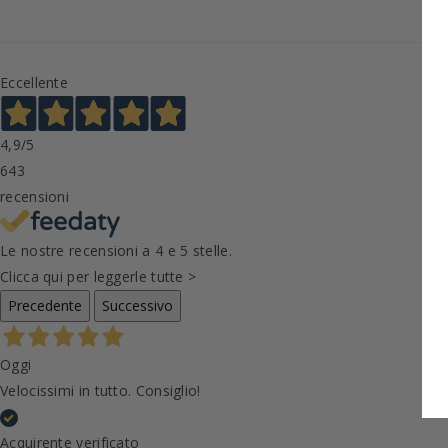
Eccellente
4,9
/5
643
recensioni
Le nostre recensioni a 4 e 5 stelle.
Clicca qui per leggerle tutte >
Precedente
Successivo
Oggi
Velocissimi in tutto. Consiglio!
Acquirente verificato