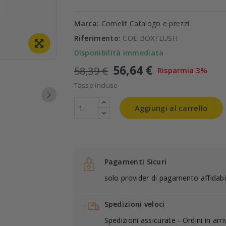
Marca:
Comelit Catalogo e prezzi
Riferimento:
COE BOXFLUSH
Disponibilità immediata
56,64 €
58,39 €
Risparmia 3%
Tasse incluse
Aggiungi al carrello
Pagamenti Sicuri
solo provider di pagamento affidabil
Spedizioni veloci
Spedizioni assicurate - Ordini in arr