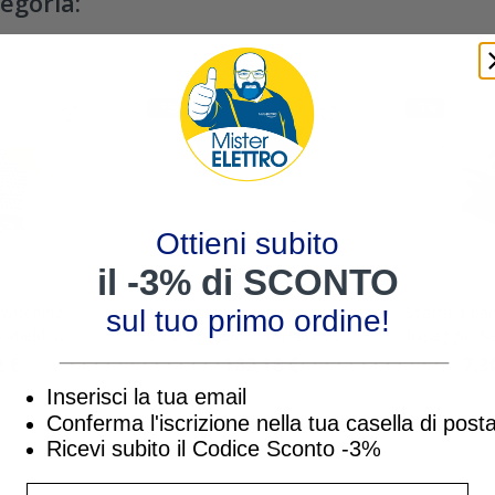
tegoria:
-3%
-3%
Ottieni subito
il -3% di SCONTO
Switching
Combinatore telefonico
Staffa a pa
sul tuo primo ordine!
omelit
GSM Comelit GSM-4IN 4
fissaggio S
________________________________
ingressi 4 uscite
TT15EAM C
2 €
182,10 €
7,3
187,73 €
7,53 €
BRKTT15
Inserisci la tua email
Conferma l'iscrizione nella tua casella di post
Ricevi subito il Codice Sconto -3%
inserisci indirizzo Email per ricevere uno s