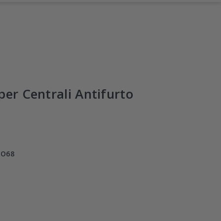
per Centrali Antifurto
a
DO68