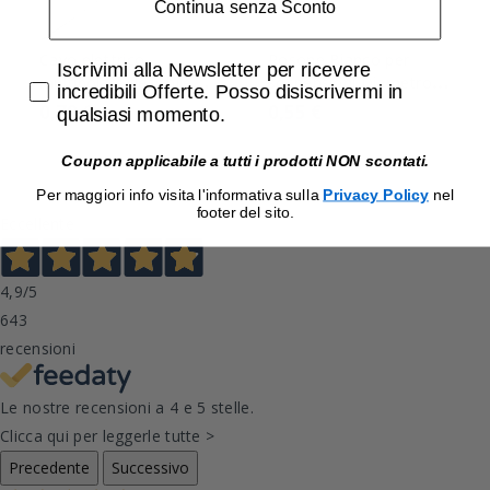
Continua senza Sconto
Cavo elettrico
Rosone Bianco per
Accetta di ricevere email promozionali
Iscrivimi alla Newsletter per ricevere
multipolare flessibile
sospensioni Diametro
incredibili Offerte. Posso disiscrivermi in
3x0,75mmq Bianco
110 Lampo N701/BI
0,79 €
0,55 €
qualsiasi momento.
Coupon applicabile a tutti i prodotti NON scontati.
Per maggiori info visita l'informativa sulla
Privacy Policy
nel
footer del sito.
Eccellente
4,9
/5
643
recensioni
Le nostre recensioni a 4 e 5 stelle.
Clicca qui per leggerle tutte >
Precedente
Successivo