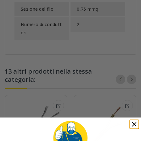
Sezione del filo
0,75 mmq
Numero di condutt
2
ori
13 altri prodotti nella stessa
categoria: