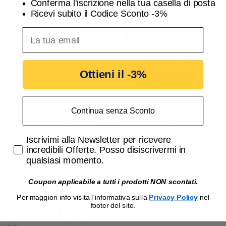
Conferma l'iscrizione nella tua casella di posta
Ricevi subito il Codice Sconto -3%
inserisci indirizzo Email per ricevere uno scon
-3%
-3%
Ottieni il -3%
Continua senza Sconto
Morsetto a cappuccio 6
Centralino da incasso
mmq stecca da 10pz
portello fume' 12
Accetta di ricevere email promozionali
Iscrivimi alla Newsletter per ricevere
Master MM60
moduli AVE 53T12BG
1,21 €
22,69 €
1,25 €
23,39 €
incredibili Offerte. Posso disiscrivermi in
qualsiasi momento.
Coupon applicabile a tutti i prodotti NON scontati.
Eccellente
Per maggiori info visita l'informativa sulla
Privacy Policy
nel
footer del sito.