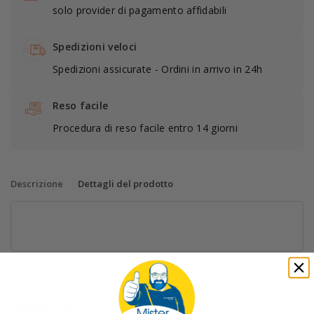
solo provider di pagamento affidabili
Spedizioni veloci
Spedizioni assicurate - Ordini in arrivo in 24h
Reso facile
Procedura di reso facile entro 14 giorni
Descrizione
Dettagli del prodotto
16 altri prodotti nella stessa
categoria: