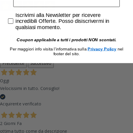
Accetta di ricevere email promozionali
Iscrivimi alla Newsletter per ricevere
4,9
/5
incredibili Offerte. Posso disiscrivermi in
643
qualsiasi momento.
recensioni
Coupon applicabile a tutti i prodotti NON scontati.
Le nostre recensioni a 4 e 5 stelle.
Per maggiori info visita l'informativa sulla
Privacy Policy
nel
footer del sito.
Clicca qui per leggerle tutte >
Precedente
Successivo
Oggi
Velocissimi in tutto. Consiglio!
Acquirente verificato
2 Giorni Fa
ottima tutto come da descrizione