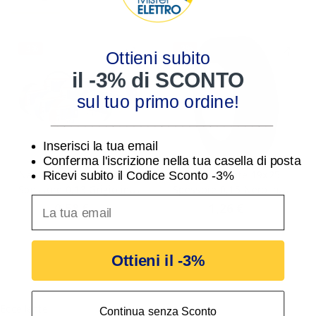
-3%
-3%
Ottieni subito
il -3% di SCONTO
sul tuo primo ordine!
________________________________
Inserisci la tua email
Conferma l'iscrizione nella tua casella di posta
Nastro isolante 10x15
Nastro isolante 19x25
Ricevi subito il Codice Sconto -3%
Spessore 0,13 Grigio in
Spessore 0,15 Nero in
inserisci indirizzo Email per ricevere uno scon
PVC
PVC
0,58 €
1,26 €
0,60 €
1,30 €
Ottieni il -3%
Eccellente
Continua senza Sconto