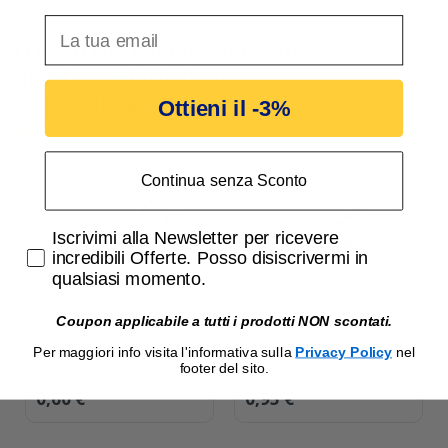
inserisci indirizzo Email per ricevere uno scon
I clienti che hanno acquistato
questo prodotto hanno
acquistato anche:
Ottieni il -3%
Continua senza Sconto
Accetta di ricevere email promozionali
Iscrivimi alla Newsletter per ricevere
incredibili Offerte. Posso disiscrivermi in
qualsiasi momento.
Coupon applicabile a tutti i prodotti NON scontati.
Cavo schermato 2x0.50
Cavo schermato 4x0.50
Per maggiori info visita l'informativa sulla
Privacy Policy
nel
footer del sito.
mmq antifiamma
mmq antifiamma
FR2OHH2R
FR2OH2R senza giallo
0,60 €
0,95 €
verde