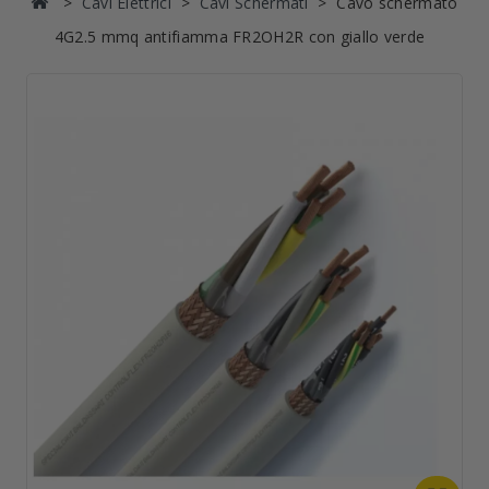
Cavi Elettrici
Cavi Schermati
Cavo schermato
4G2.5 mmq antifiamma FR2OH2R con giallo verde