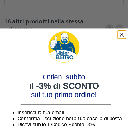
16 altri prodotti nella stessa
categoria:
Ottieni subito
il -3% di SCONTO
sul tuo primo ordine!
________________________________
Cavo schermato 4x0.75
Cavo schermato 2x0.50
mmq antifiamma
mmq antifiamma
Inserisci la tua email
FR2OH2R senza giallo
FR2OHH2R
1,18 €
0,60 €
Conferma l'iscrizione nella tua casella di posta
verde
Ricevi subito il Codice Sconto -3%