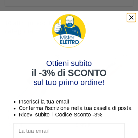
16 altri prodotti nella stessa
categoria:
Ottieni subito
il -3% di SCONTO
sul tuo primo ordine!
________________________________
Inserisci la tua email
Conferma l'iscrizione nella tua casella di posta
Cavo schermato 7G1.5
Cavo schermato 4x0.50
Ricevi subito il Codice Sconto -3%
mmq antifiamma
mmq antifiamma
FR2OH2R con giallo
FR2OH2R senza giallo
2,96 €
0,95 €
inserisci indirizzo Email per ricevere uno scon
verde
verde