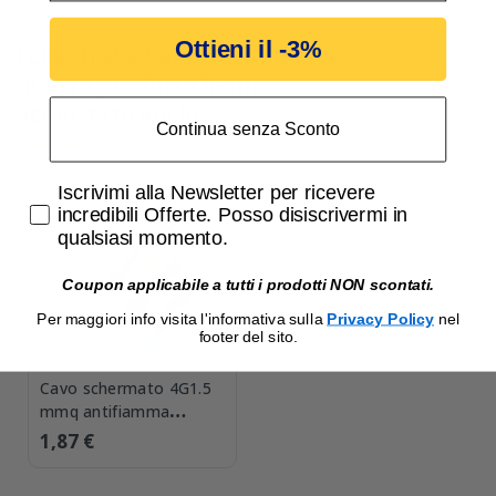
Ottieni il -3%
I clienti che hanno acquistato
questo prodotto hanno
acquistato anche:
Continua senza Sconto
Accetta di ricevere email promozionali
Iscrivimi alla Newsletter per ricevere
incredibili Offerte. Posso disiscrivermi in
qualsiasi momento.
Coupon applicabile a tutti i prodotti NON scontati.
Per maggiori info visita l'informativa sulla
Privacy Policy
nel
footer del sito.
Cavo schermato 4G1.5
mmq antifiamma
FR2OH2R con giallo
1,87 €
verde