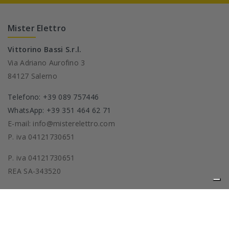
Mister Elettro
Vittorino Bassi S.r.l.
Via Adriano Aurofino 3
84127 Salerno
Telefono: +39 089 757446
WhatsApp: +39 351 464 62 71
E-mail: info@misterelettro.com
P. iva 04121730651
P. iva 04121730651
REA SA-343520
Prodotti