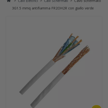
Cavi Elettrici
Cavi Schermati
Cavo schermato
3G1.5 mmq antifiamma FR2OH2R con giallo verde