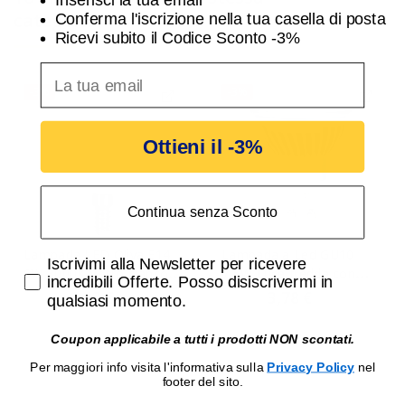
categoria:
Conferma l'iscrizione nella tua casella di posta
Ricevi subito il Codice Sconto -3%
inserisci indirizzo Email per ricevere uno scon
-3%
-3%
Ottieni il -3%
Continua senza Sconto
Lampada LED Oliva E14
Lampada a Led GU10
Accetta di ricevere email promozionali
Iscrivimi alla Newsletter per ricevere
6W 3000K Vetro bianco
7,5W Luce fredda con
incredibili Offerte. Posso disiscrivermi in
latte Lampo
riflettore in alluminio
2,43 €
3,78 €
2,50 €
3,90 €
qualsiasi momento.
FLOLE14MKBC
Lampo...
Coupon applicabile a tutti i prodotti NON scontati.
Per maggiori info visita l'informativa sulla
Privacy Policy
nel
footer del sito.