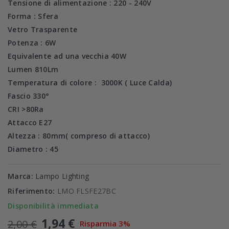
Tensione di alimentazione :
220 - 240V
Forma : Sfera
Vetro Trasparente
Potenza : 6
W
Equivalente ad una vecchia 40
W
Lumen 81
0Lm
Temperatura di colore :
3000K ( Luce Calda)
Fascio
330°
CRI
>80Ra
Attacco
E27
Altezza : 80mm( compreso di attacco)
Diametro : 45
Marca:
Lampo Lighting
Riferimento:
LMO FLSFE27BC
Disponibilità immediata
1,94 €
2,00 €
Risparmia 3%