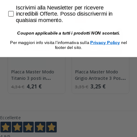
Accetta di ricevere email promozionali
Iscrivimi alla Newsletter per ricevere
incredibili Offerte. Posso disiscrivermi in
qualsiasi momento.
-3%
-3%
Coupon applicabile a tutti i prodotti NON scontati.
Per maggiori info visita l'informativa sulla
Privacy Policy
nel
footer del sito.
Placca Master Modo
Placca Master Modo
Titanio 3 posti in
Grigio Antracite 3 Posti
tecnopolimero 39TC253
Tecnopolimero
4,21 €
3,25 €
4,34 €
3,35 €
39TC383
Eccellente
4,9
/5