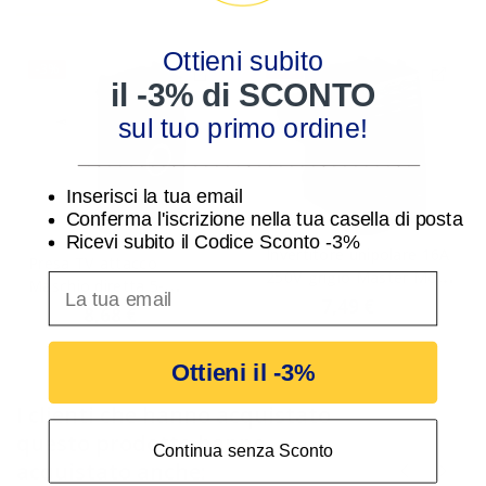
Ottieni subito
-3%
-3%
il -3% di SCONTO
sul tuo primo ordine!
________________________________
Inserisci la tua email
Conferma l'iscrizione nella tua casella di posta
Ricevi subito il Codice Sconto -3%
Invertitore unipolare 16A
Presa TV attacco
250V grigio Master Modo
inserisci indirizzo Email per ricevere uno scon
Maschio diretta 5-
31004
7,49 €
7,72 €
2400Mhz Sistema Modo
8,68 €
8,95 €
31270-D
Ottieni il -3%
I clienti che hanno acquistato
questo prodotto hanno
Continua senza Sconto
acquistato anche: