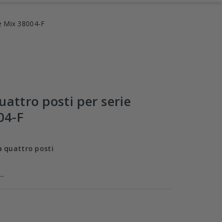
e Mix 38004-F
uattro posti per serie
04-F
a quattro posti
..