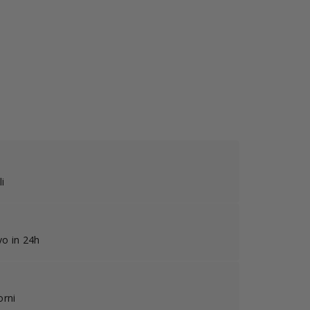
i
ivo in 24h
orni