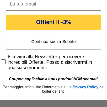
questo prodotto hanno acquistato anche:
Ottieni il -3%
-3%
-3%
Continua senza Sconto
Accetta di ricevere email promozionali
Iscrivimi alla Newsletter per ricevere
incredibili Offerte. Posso disiscrivermi in
qualsiasi momento.
oro 1
Placca Master Mix 4
Presa TV 9,
rie Pixia
posti in tecnopolimero
serie Maste
Coupon applicabile a tutti i prodotti NON scontati.
 14090
Vulcano 21MX554
€
4,33 €
2,72
4,47 €
2,81 €
Per maggiori info visita l'informativa sulla
Privacy Policy
nel
footer del sito.