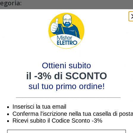
tegoria:
-3%
-3%
Ottieni subito
il -3% di SCONTO
sul tuo primo ordine!
V grigio
Contenitore 1 Posto
Copritasto i
31356
autoportante IP55 per
pulsante grigio Master
________________________________
Modo e Mix Master 43401
Modo 3160
3,69 €
0,6
3,80 €
0,72 €
Inserisci la tua email
Conferma l'iscrizione nella tua casella di post
Ricevi subito il Codice Sconto -3%
inserisci indirizzo Email per ricevere uno s