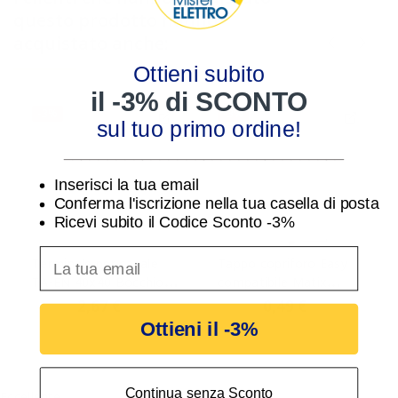
questo prodotto hanno
acquistato anche:
Ottieni subito
il -3% di SCONTO
-3%
-3%
sul tuo primo ordine!
________________________________
Inserisci la tua email
Conferma l'iscrizione nella tua casella di posta
Ricevi subito il Codice Sconto -3%
inserisci indirizzo Email per ricevere uno scon
Terminale per canale
Tappo copriforo Easy
TA-EN 40x40 Bocchiotti
compatibile Matix
LAN 40x40 W
ECSE8000
2,67 €
0,49 €
2,76 €
0,50 €
Ottieni il -3%
Continua senza Sconto
Eccellente