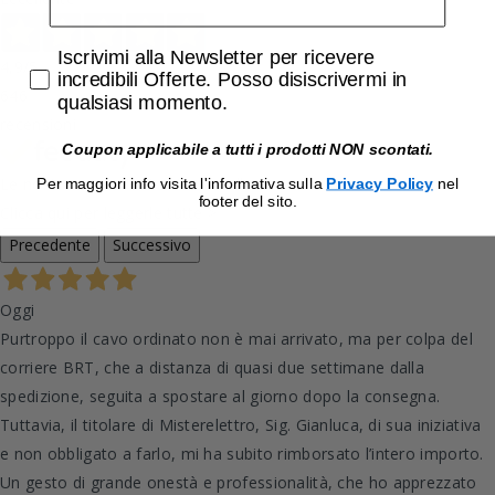
Accetta di ricevere email promozionali
Iscrivimi alla Newsletter per ricevere
4,9
/5
incredibili Offerte. Posso disiscrivermi in
646
qualsiasi momento.
recensioni
Coupon applicabile a tutti i prodotti NON scontati.
Le nostre recensioni a 4 e 5 stelle.
Per maggiori info visita l'informativa sulla
Privacy Policy
nel
footer del sito.
Clicca qui per leggerle tutte >
Precedente
Successivo
Oggi
Purtroppo il cavo ordinato non è mai arrivato, ma per colpa del
corriere BRT, che a distanza di quasi due settimane dalla
spedizione, seguita a spostare al giorno dopo la consegna.
Tuttavia, il titolare di Misterelettro, Sig. Gianluca, di sua iniziativa
e non obbligato a farlo, mi ha subito rimborsato l’intero importo.
Un gesto di grande onestà e professionalità, che ho apprezzato