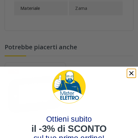
Materiale
Zama
Potrebbe piacerti anche
-3%
Ottieni subito
il -3% di SCONTO
Supporto 3 moduli
fornito con valva di