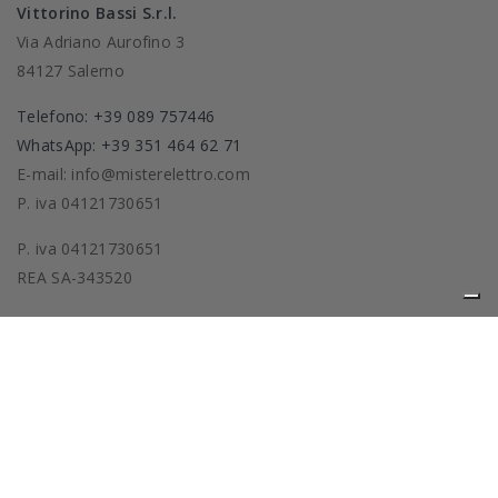
Vittorino Bassi S.r.l.
Via Adriano Aurofino 3
84127 Salerno
Telefono: +39 089 757446
WhatsApp: +39 351 464 62 71
E-mail: info@misterelettro.com
P. iva 04121730651
P. iva 04121730651
REA SA-343520
Prodotti
La nostra azienda
Privacy policy
Cookie policy