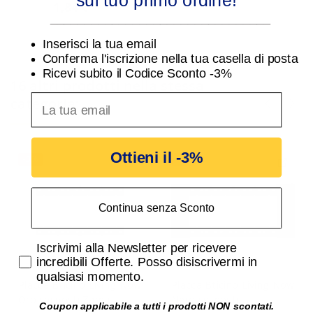
sul tuo primo ordine!
protezione Bticino Living
1,84 €
1,90 €
________________________________
Now K4703
Inserisci la tua email
Conferma l'iscrizione nella tua casella di posta
Ricevi subito il Codice Sconto -3%
16 altri prodotti nella stessa
inserisci indirizzo Email per ricevere uno scon
categoria:
Ottieni il -3%
-3%
-3%
Continua senza Sconto
Accetta di ricevere email promozionali
Iscrivimi alla Newsletter per ricevere
incredibili Offerte. Posso disiscrivermi in
qualsiasi momento.
Placca Bticino Living Now
Placca Bticino Living Now
Oro sei posti Zama
Nero sei posti
Coupon applicabile a tutti i prodotti NON scontati.